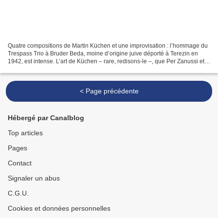
Quatre compositions de Martin Küchen et une improvisation : l’hommage du
Trespass Trio à Bruder Beda, moine d’origine juive déporté à Terezin en
1942, est intense. L’art de Küchen – rare, redisons-le –, que Per Zanussi et
Raymond Strid comprennent et...
< Page précédente
Hébergé par Canalblog
Top articles
Pages
Contact
Signaler un abus
C.G.U.
Cookies et données personnelles