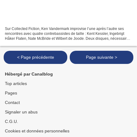
Sur Collected Fiction, Ken Vandermark improvise l’une après l’autre ses
rencontres avec quatre contrebassistes de taille : Kent Kessler, Ingebrigt
Håker Flaten, Nate McBride et Wilbert de Joode. Deux disques, nécessaires
alors, pour revenir sur les échanges...
< Page précédente
Page suivante >
Hébergé par Canalblog
Top articles
Pages
Contact
Signaler un abus
C.G.U.
Cookies et données personnelles