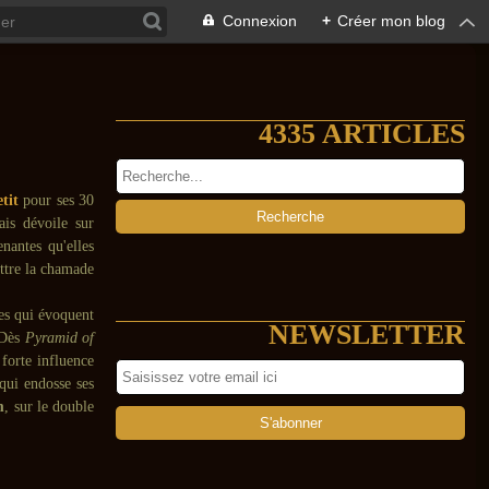
Connexion
+
Créer mon blog
4335 ARTICLES
tit
pour ses 30
ais dévoile sur
enantes qu'elles
attre la chamade
hes qui évoquent
NEWSLETTER
. Dès
Pyramid of
 forte influence
qui endosse ses
m
, sur le double