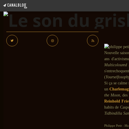
Nouvelle saison
ans d'activism
Multicoloured
s'entrechoquent
(
Yourselfosoph
Si ça se calme 
un
Charlemagn
the Moon
, des
Reinhold Frie
habits de Casp
Tidbindilla Sa
Philippe Petit :
Mul