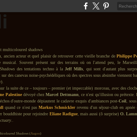
, ancien acteur et quel plaisir de retrouver cette vieille branche de
Philippe Pe
e musical. Souvent présent sur des terrains où on l'attend peu, le Marseill
 Shadows
des tentations techno à la
Jeff Mills
, qui sont d'autant plus surpr
 sur des canevas noise-psychédéliques où des spectres sous absinthe viennent b
y
).
sur la suite de ce – toujours – premier (et impeccable) morceau, avec des cloc
e Palestine
dévoyé chez
Marcel Dettmann
, ce n'est qu'illusion ou prétexte
 échos d'outre-monde dépiautent le cadavre exquis d'ambiances post-
Coil
, sous
dl
quand ce n'est pas
Markus Schmickler
revenu d'un séjour-club en apnée 
er bouddhiste pour rejoindre
Eliane Radigue
, mais aussi (ô surprise)
O. Lam
nctuary
..
ticoloured Shadows
(
Aagoo
)