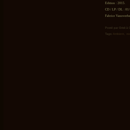
Edition : 2015.
CD / LP / DL : 01
Fabrice Vanoverbe
Posté par Grisli à
Tags:
Ambient
,
ro