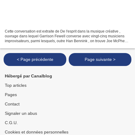
Cette conversation est extraite de De l'esprit dans la musique créative ,
ouvrage dans lequel Garrison Fewell converse avec vingt-cinq musiciens
improvisateurs, parmi lesquels, outre Han Bennink , on trouve Joe McPhee ,
Wadada Leo Smith , John Tchicai...
< Page précédente
Page suivante >
Hébergé par Canalblog
Top articles
Pages
Contact
Signaler un abus
C.G.U.
Cookies et données personnelles