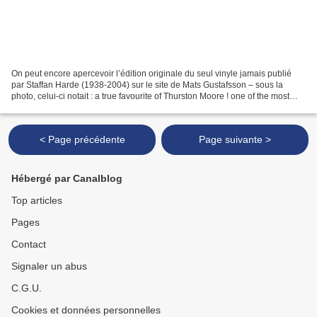
On peut encore apercevoir l’édition originale du seul vinyle jamais publié
par Staffan Harde (1938-2004) sur le site de Mats Gustafsson – sous la
photo, celui-ci notait : a true favourite of Thurston Moore ! one of the most
amazing and weird swedish and...
< Page précédente
Page suivante >
Hébergé par Canalblog
Top articles
Pages
Contact
Signaler un abus
C.G.U.
Cookies et données personnelles