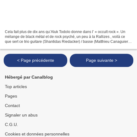
Cela fait plus de dix ans qu’Aluk Todolo donne dans l’ « occult rock ». Un
mélange de black métal et de rock psyché, un peu à la Rallizes , voilà ce
que sert ce trio guitare (Shantidas Riedacker) / basse (Matthieu Canaguier) /
batterie (Antoine Hadjioannou)...
< Page précédente
Page suivante >
Hébergé par Canalblog
Top articles
Pages
Contact
Signaler un abus
C.G.U.
Cookies et données personnelles