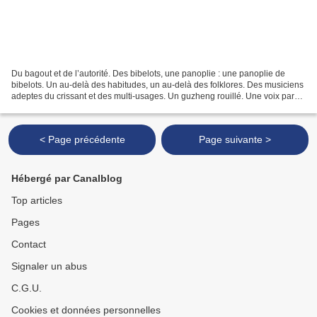
Du bagout et de l’autorité. Des bibelots, une panoplie : une panoplie de
bibelots. Un au-delà des habitudes, un au-delà des folklores. Des musiciens
adeptes du crissant et des multi-usages. Un guzheng rouillé. Une voix par
delà les monts et les vaisseaux....
< Page précédente
Page suivante >
Hébergé par Canalblog
Top articles
Pages
Contact
Signaler un abus
C.G.U.
Cookies et données personnelles