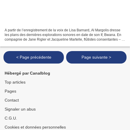
A partir de l’enregistrement de la voix de Lisa Barnard, Al Margolis dresse
les plans des dernières explorations sonores en date de son If, Bwana. En
compagnie de Jane Rigler et Jacqueline Martelle, flûtistes consentantes – et
assez aventureuses pour...
< Page précédente
Page suivante >
Hébergé par Canalblog
Top articles
Pages
Contact
Signaler un abus
C.G.U.
Cookies et données personnelles