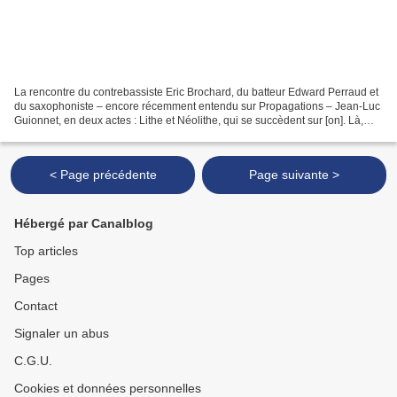
La rencontre du contrebassiste Eric Brochard, du batteur Edward Perraud et
du saxophoniste – encore récemment entendu sur Propagations – Jean-Luc
Guionnet, en deux actes : Lithe et Néolithe, qui se succèdent sur [on]. Là,
aviser un paquet de gestes bruts,...
< Page précédente
Page suivante >
Hébergé par Canalblog
Top articles
Pages
Contact
Signaler un abus
C.G.U.
Cookies et données personnelles