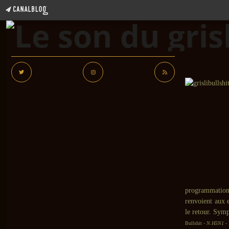
programmations
renvoient aux 
le retour. Symp
Bullshit -
N.H5N1
- 