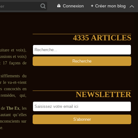
Connexion
+
Créer mon blog
4335 ARTICLES
itare et voix),
ssions et voix)
nt 17 façons de
sifflements du
r le va-et-vient
rs concoctés en
NEWSLETTER
remèdes, qui,
s de
The Ex
, les
 autant qu’elles
inconscients sur
e.