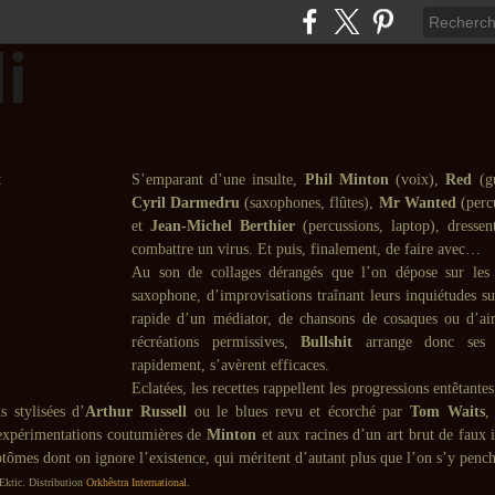
S’emparant d’une insulte,
Phil Minton
(voix),
Red
(gu
Cyril Darmedru
(saxophones, flûtes),
Mr Wanted
(percu
et
Jean-Michel Berthier
(percussions, laptop), dresse
combattre un virus. Et puis, finalement, de faire avec…
Au son de collages dérangés que l’on dépose sur les 
saxophone, d’improvisations traînant leurs inquiétudes su
rapide d’un médiator, de chansons de cosaques ou d’ai
récréations permissives,
Bullshit
arrange donc ses 
rapidement, s’avèrent efficaces.
Eclatées, les recettes rappellent les progressions entêtante
 stylisées d’
Arthur Russell
ou le blues revu et écorché par
Tom Waits
,
expérimentations coutumières de
Minton
et aux racines d’un art brut de faux 
tômes dont on ignore l’existence, qui méritent d’autant plus que l’on s’y pench
Ektic. Distribution
Orkhêstra International
.