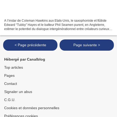
A l’instar de Coleman Hawkins aux Etats-Unis, le saxophoniste et flûtiste
Edward “Tubby” Hayes et le batteur Phil Seamen purent, en Angleterre,
estimer le potentiel du dialogue intergénérationnel entre créateurs curieux.
Ancien partenaire de Ronnie Scott,...
< Page précédente
Page suivante >
Hébergé par Canalblog
Top articles
Pages
Contact
Signaler un abus
C.G.U.
Cookies et données personnelles
Préférences cookies