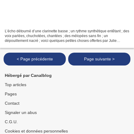
L’écho détourné d’une clarinette basse ; un rythme synthétique entêtant ; des
voix parlées, chuchotées, chantées ; des mélopées sans fin ; un
dépouillement nacré ; voici quelques petites choses offertes par Julie
Tippetts & Martin Archer. Les poèmes de...
< Page précédente
Page suivante >
Hébergé par Canalblog
Top articles
Pages
Contact
Signaler un abus
C.G.U.
Cookies et données personnelles