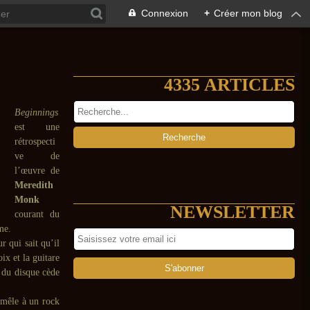
Connexion
+
Créer mon blog
4335 ARTICLES
Beginnings
est une
rétrospecti
ve de
l’œuvre de
Meredith
Monk
NEWSLETTER
courant du
me.
r qui sait qu’il
oix et la guitare
e du disque cède
mêle à un rock