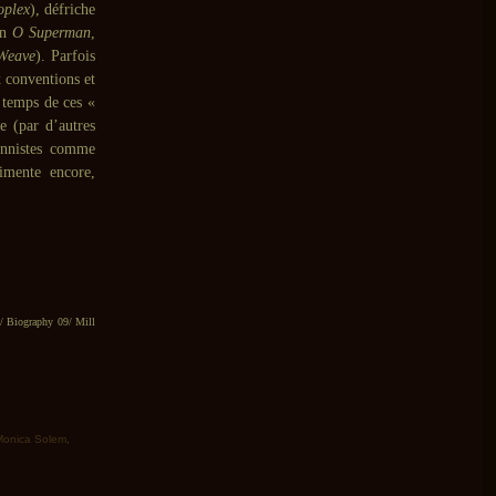
oplex
), défriche
on
O Superman
,
Weave
). Parfois
x conventions et
e temps de ces «
e (par d’autres
onnistes comme
imente encore,
/ Biography 09/ Mill
Monica Solem
,
>