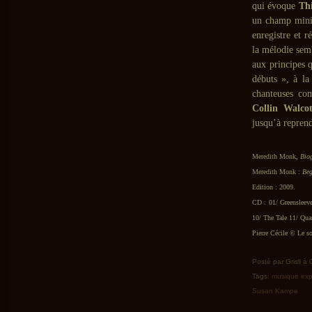
qui évoque
Th
un champ mini
enregistre et r
la mélodie semb
aux principes q
débuts », à la
chanteuses c
Collin Walcot
jusqu’à repren
Meredith Monk,
Bio
Meredith Monk :
Beg
Edition : 2009.
CD : 01/ Greensleev
10/ The Tale 11/ Qua
Pierre Cécile © Le so
Posté par Grisli à
Tags:
musique exp
Susan Kampe