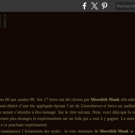
es 60 aux années 80. Ses 17 titres ont été choisis par
Meredith Monk
elle-mê
hant éthéré d’une fée appliquée épouse l’air de
Greensleeves
et berce un auditeu
r autant s’attendre à être ménagé. Sur le titre suivant,
Nota
, voici déjà que la v
rmes plus étranges et expérimentent sur un folk qui a tout à y gagner. La suit
 à ce penchant expérimental.
conséquence l’éclatement des styles : la voix immense de
Meredith Monk
se 