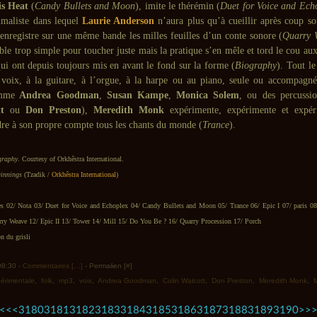
is Heat
(
Candy Bullets and Moon
), imite le thérémin (
Duet for Voice and Ech
maliste dans lequel
Laurie Anderson
n’aura plus qu’à cueillir après coup s
éenregistre sur une même bande les milles feuilles d’un conte sonore (
Quarry 
le trop simple pour toucher juste mais la pratique s’en mêle et tord le cou au
ui ont depuis toujours mis en avant le fond sur la forme (
Biography
). Tout l
 voix, à la guitare, à l’orgue, à la harpe ou au piano, seule ou accompagné
omme
Andrea Goodman
,
Susan Kampe
,
Monica Solem
, ou des percussi
t
ou
Don Preston
),
Meredith Monk
expérimente, expérimente et expér
dre à son propre compte tous les chants du monde (
Trance
).
graphy
.
Courtesy of Orkhêstra International.
innings
(Tzadik /
Orkhêstra International
)
es 02/ Nota 03/ Duet for Voice and Echoplex 04/ Candy Bullets and Moon 05/ Trance 06/ Epic I 07/ paris 08
rry Weave 12/ Epic II 13/ Tower 14/ Mill 15/ Do You Be ? 16/ Quarry Procession 17/ Porch
n du grisli
 08:30 -
Commentaires [
…
]
- Permalien [
#
]
érimentale
,
folk
,
mp3
,
voix
,
Andrea Goodman
,
Colin Walcott
,
Don Preston
,
Meredith Monk
,
3100
3110
3120
3130
3140
3150
3160
3170
3200
3300
3400
3500
3600
3700
3800
3900
4000
4100
4200
4300
<<
<
3180
3181
3182
3183
3184
3185
3186
3187
3188
3189
3190
>
>