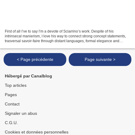
First of all I’ve to say I’m a devote of Sciarrino’s work. Despite of his
intrinsecal manierism, I love his way to connect strong concept statements,
trasversal savoir-faire through distant languages, formal elegance and
outstanding writing. His work...
< Page précédente
Page suivante >
Hébergé par Canalblog
Top articles
Pages
Contact
Signaler un abus
C.G.U.
Cookies et données personnelles