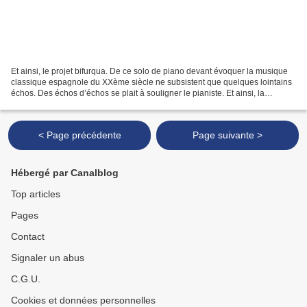
Et ainsi, le projet bifurqua. De ce solo de piano devant évoquer la musique
classique espagnole du XXème siècle ne subsistent que quelques lointains
échos. Des échos d’échos se plait à souligner le pianiste. Et ainsi, la
déambulation est claire, belle,...
< Page précédente
Page suivante >
Hébergé par Canalblog
Top articles
Pages
Contact
Signaler un abus
C.G.U.
Cookies et données personnelles