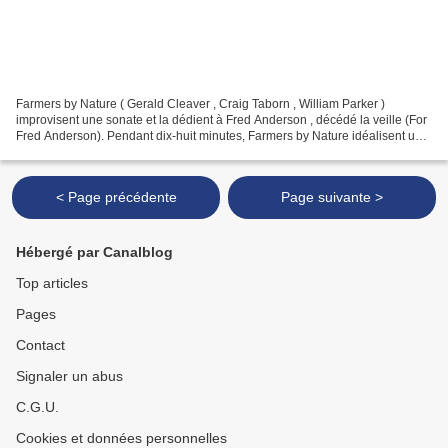
Farmers by Nature ( Gerald Cleaver , Craig Taborn , William Parker )
improvisent une sonate et la dédient à Fred Anderson , décédé la veille (For
Fred Anderson). Pendant dix-huit minutes, Farmers by Nature idéalisent une
énergie brute sans baisse ni surcroît...
< Page précédente
Page suivante >
Hébergé par Canalblog
Top articles
Pages
Contact
Signaler un abus
C.G.U.
Cookies et données personnelles