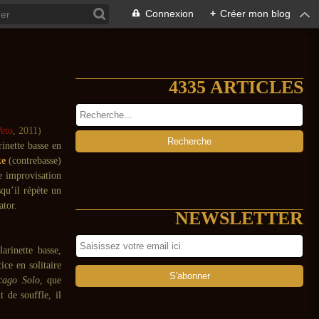
Connexion
+
Créer mon blog
4335 ARTICLES
eto
, 2011)
inette basse en
ke
(contrebasse)
e improvisation
squ’il répète un
ator.
NEWSLETTER
arinette basse,
ice en solitaire
cago Solo
, que
 de souffle, il