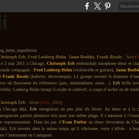
Christoph Erb
,
Fred Lonberg-Holm
,
Jason Roebke
,
Frank Rosaly
:
Sack
(
V
Le 2 mai 2011 à Chicago,
Christoph Erb
embouchait saxophone ténor et clar
grande compagnie :
Fred Lonberg-Holm
(violoncelle et guitare),
Jason Roeb
et
Frank Rosaly
(batterie, électronique). Le groupe investit le domaine d’un
ives où fleurissent les références (jazz, minimalisme, noise…).
Erb
brille lor
t vriller, Lonberg-Holm lorsqu’il exalte le collectif, à coups d’archet ou de médi
Christoph Erb
:
Alone
(
Veto
, 2011)
A Chicago déjà,
Erb
enregistrait un peu plus tôt
Alone
. Au ténor et à la cl
nregistrant parfois plusieurs fois pour une même plage, il s’adonnait à l’exerc
n expressionniste. Dans les pas d’
Evan Parker
au ténor (évocation de
Chi
sk), Erb invente dans le même temps qu’il vibrionne, voire s’affole : à bout
re l’instrument en l’astiquant.