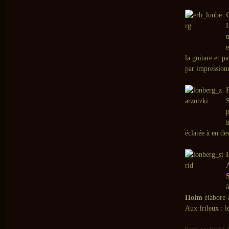
L
e
la guitare et pa
par impression
S
p
i
éclatée à en de
à
Holm
élabore 
Aux frileux : l