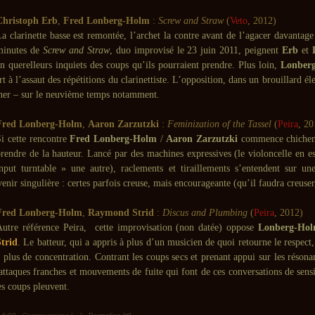
Christoph Erb
,
Fred Lonberg-Holm
:
Screw and Straw
(
Veto
, 2012)
a clarinette basse est remontée, l’archet la contre avant de l’agacer davantage
minutes de
Screw and Straw
, duo improvisé le 23 juin 2011, peignent
Erb
et
n querelleurs inquiets des coups qu’ils pourraient prendre. Plus loin,
Lonber
rt à l’assaut des répétitions du clarinettiste. L’opposition, dans un brouillard él
ner – sur le neuvième temps notamment.
Fred Lonberg-Holm
,
Aaron Zarzutzki
:
Feminization of the Tassel
(
Peira
, 20
i cette rencontre
Fred Lonberg-Holm
/
Aaron Zarzutzki
commence chicheme
rendre de la hauteur. Lancé par des machines expressives (le violoncelle en es
nput turntable » une autre), raclements et tiraillements s’entendent sur un
venir singulière : certes parfois creuse, mais encourageante (qu’il faudra creus
Fred Lonberg-Holm
,
Raymond Strid
:
Discus and Plumbing
(
Peira
, 2012)
Autre référence Peira, cette improvisation (non datée) oppose
Lonberg-Ho
Strid
. Le batteur, qui a appris à plus d’un musicien de quoi retourne le respect,
 plus de concentration. Contrant les coups secs et prenant appui sur les réson
attaques franches et mouvements de fuite qui font de ces conversations de sens
es coups pleuvent.