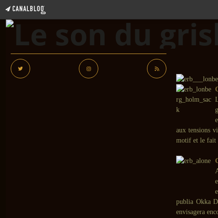
aux tensions v
motif et le fai
e
e
publia Okka Di
envisagera enco