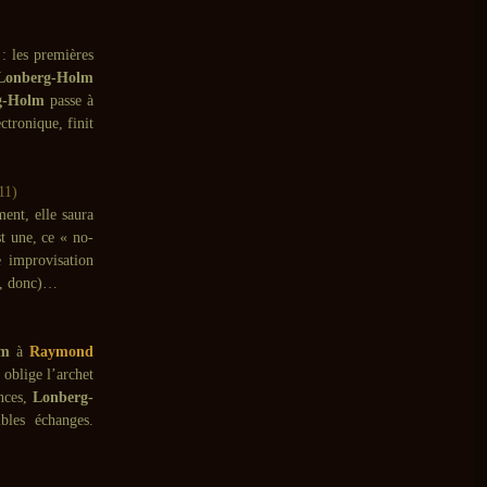
 : les premières
Lonberg-Holm
g-Holm
passe à
ectronique, finit
11)
nt, elle saura
t une, ce « no-
e improvisation
er, donc)…
lm
à
Raymond
 oblige l’archet
ances,
Lonberg-
ibles échanges.