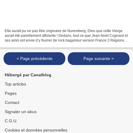
Elle aurait pu ne pas être originaire de Nuremberg, Dieu que cette Vierge
aurait été pareillement affolante ! Dedans, tout ce que Jean-Noël Cognard et
ses amis ont envie d’y fourrer (le rock bagarreur version France 3 Régions
des débuts m’a quand même...
< Page précédente
Page suivante >
Hébergé par Canalblog
Top articles
Pages
Contact
Signaler un abus
C.G.U.
Cookies et données personnelles