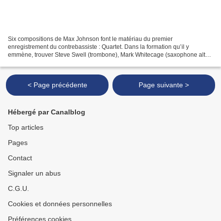
Six compositions de Max Johnson font le matériau du premier
enregistrement du contrebassiste : Quartet. Dans la formation qu’il y
emmène, trouver Steve Swell (trombone), Mark Whitecage (saxophone alto
et clarinette) et Tyshawn Sorey (batterie) – tous...
< Page précédente
Page suivante >
Hébergé par Canalblog
Top articles
Pages
Contact
Signaler un abus
C.G.U.
Cookies et données personnelles
Préférences cookies