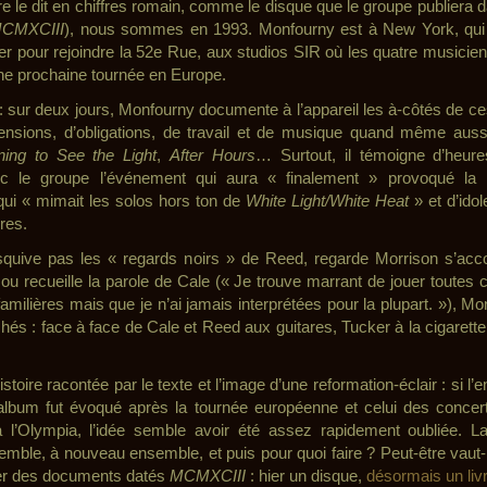
ivre le dit en chiffres romain, comme le disque que le groupe publiera
MCMXCIII
), nous sommes en 1993. Monfourny est à New York, qui 
r pour rejoindre la 52
e
Rue, aux studios SIR où les quatre musicien
une prochaine tournée en Europe.
: sur deux jours, Monfourny documente à l’appareil les à-côtés de ces
nsions, d’obligations, de travail et de musique quand même auss
ning to See the Light
,
After Hours
… Surtout, il témoigne d’heur
ec le groupe l’événement qui aura « finalement » provoqué la 
 qui « mimait les solos hors ton de
White Light/White Heat
» et d’ido
res.
squive pas les « regards noirs » de Reed, regarde Morrison s’acco
ou recueille la parole de Cale (« Je trouve marrant de jouer toutes
amilières mais que je n’ai jamais interprétées pour la plupart. »), M
hés : face à face de Cale et Reed aux guitares, Tucker à la cigarett
istoire racontée par le texte et l’image d’une reformation-éclair : si l
album fut évoqué après la tournée européenne et celui des conce
 à l’Olympia, l’idée semble avoir été assez rapidement oubliée. La 
semble, à nouveau ensemble, et puis pour quoi faire ? Peut-être vaut-
er des documents datés
MCMXCIII
: hier un disque,
désormais un liv