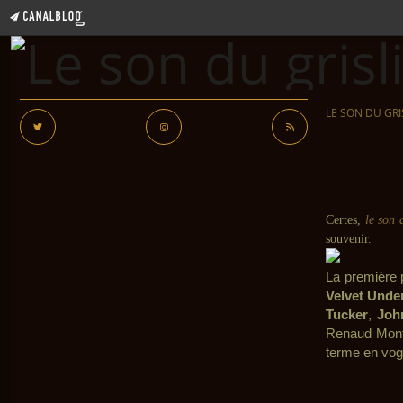
LE SON DU GRI
Certes,
le son 
souvenir.
La première p
Velvet Unde
Tucker
,
Joh
Renaud Monf
terme en vogu