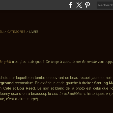
SLI
>
CATEGORIES
>
LIVRES
du grisli
n'est plus, mais quoi ? De temps à autre,
le son du zombie
vous rappe
hoto sur laquelle on tombe en ouvrant ce beau recueil jaune et noir 
rground
reconstitué. En extérieur, et de gauche à droite :
Sterling M
n Cale
et
Lou Reed
. Le noir et blanc de la photo est celui que l
ourny quand on a beaucoup lu
Les Inrockuptibles
« historiques » (po
e, c’est-à-dire usurpé).