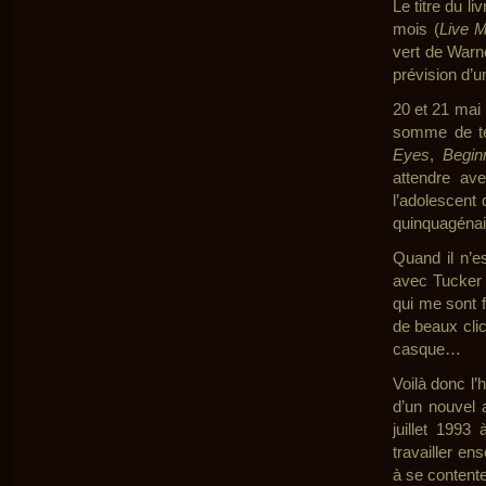
Le titre du l
mois (
Live 
vert de Warne
prévision d’
20 et 21 mai 
somme de te
Eyes
,
Begin
attendre av
l’adolescent
quinquagénai
Quand il n’e
avec Tucker 
qui me sont f
de beaux clic
casque…
Voilà donc l’h
d’un nouvel 
juillet 1993
travailler en
à se content