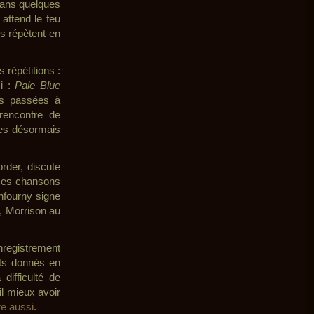
 dans quelques
attend le feu
s répètent en
 répétitions :
i :
Pale Blue
es passées à
rencontre de
les désormais
rder, discute
 ces chansons
onfourny signe
e, Morrison au
’enregistrement
rts donnés en
difficulté de
il mieux avoir
re aussi
.