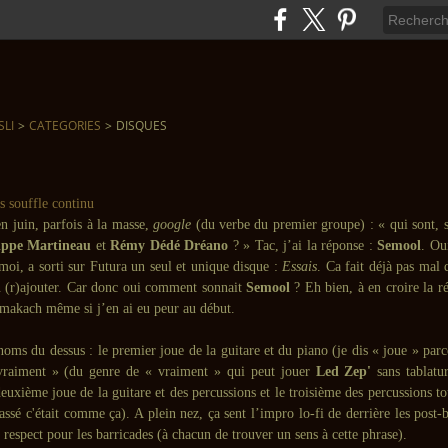
SLI
>
CATEGORIES
>
DISQUES
n juin, parfois à la masse,
google
(du verbe du premier groupe) : « qui sont, 
ippe Martineau
et
Rémy Dédé Dréano
? » Tac, j’ai la réponse :
Semool
. Ou
moi, a sorti sur Futura un seul et unique disque :
Essais
. Ca fait déjà pas mal 
 (r)ajouter. Car donc oui comment sonnait
Semool
? Eh bien, à en croire la r
 makach même si j’en ai eu peur au début.
oms du dessus : le premier joue de la guitare et du piano (je dis « joue » parc
 vraiment » (du genre de « vraiment » qui peut jouer
Led Zep'
sans tablatur
 deuxième joue de la guitare et des percussions et le troisième des percussions tou
passé c'était comme ça). A plein nez, ça sent l’impro lo-fi de derrière les post-
spect pour les barricades (à chacun de trouver un sens à cette phrase).