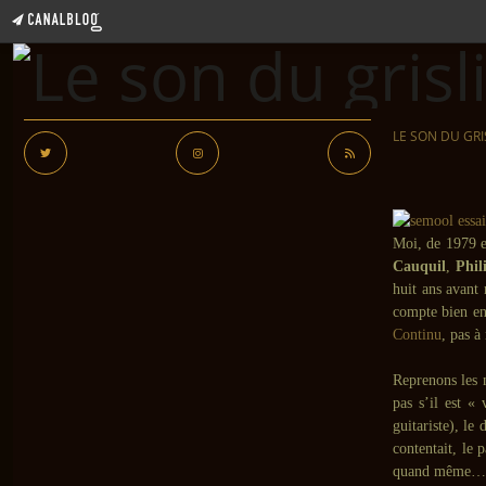
LE SON DU GRI
Moi, de 1979 e
Cauquil
,
Phil
huit ans avant 
compte bien en
Continu
, pas à
Reprenons les n
pas s’il est «
guitariste), le
contentait, le 
quand même… re