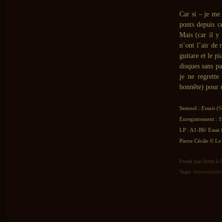
Car si – je me 
ponts depuis c
Mais (car il y
n’ont l’air de 
guitare et le p
disques sans pa
je ne regrette
honnête) pour 
Semool :
Essais
(
S
Enregistrement : 
LP : A1-B6/ Essai 
Pierre Cécile © Le 
Posté par Grisli à
Tags:
improvisatio