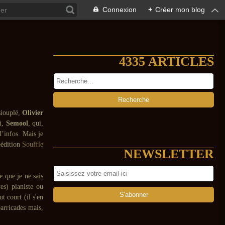
Connexion
+
Créer mon blog
4335 ARTICLES
siouplé,
Olivier
i,
Semool
, qui,
d’infos. Mais je
éédition
Souffle
NEWSLETTER
e que je ne sais
es) pianiste ou
t court (il s'en
barricades mais,