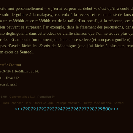
cite moi personnellement – « j’en ai eu peur au début », c’est qu’il a coulé d
e solo de guitare à la malagasy, ces voix à la reverse et ce condensé de fauss
 a un mêêêhhh et ce mêêêhhh est de la taille d'un boeuf), à la réécoute, ces t
rien peuvent se surpasser. Par exemple, dans le frisement des percussions, dans
iano déglingolant, dans cette odeur de vieille chanson que l’on ne trouve plus q
roles. Et au bout d’un moment, quelque chose se lève (et non pas « gonfle ») :
 pas d’avoir lâché les
Essais
de Montaigne (que j’ai lâché à plusieurs repr
un excès de
Semool
.
ouffle Continu
)
1969-1971. Réédition : 2014.
#1 - Essai #12
son du grisli
 08:06 -
Commentaires [
…
]
- Permalien [
#
]
n
,
rock
,
chanson
,
lo-fi
,
Olivier Cauquil
,
Philippe Martineau
,
Rémy Dédé Dréano
,
Semool
700
710
720
730
740
750
760
770
780
900
1000
1100
1200
1300
1400
1500
1600
1700
1800
1900
2000
2100
2200
2300
2400
2500
2600
2700
2800
2900
3000
3100
3200
3300
3400
3500
<<
<
790
791
792
793
794
795
796
797
798
799
800
>
>>