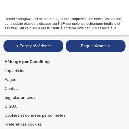
Homei Yanagawa est membre du groupe d'improvisation noise Dislocation,
qui a publié plusieurs disques sur PSF, qui mêlent électronique bruitiste et
sax free. Sur ce disque qui fait suite à Yotsuya Kwaidan, il s’associe à la
batteuse / percussionniste...
< Page précédente
Page suivante >
Hébergé par Canalblog
Top articles
Pages
Contact
Signaler un abus
C.G.U.
Cookies et données personnelles
Préférences cookies