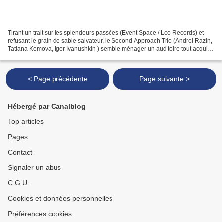
Tirant un trait sur les splendeurs passées (Event Space / Leo Records) et
refusant le grain de sable salvateur, le Second Approach Trio (Andrei Razin,
Tatiana Komova, Igor Ivanushkin ) semble ménager un auditoire tout acquis
à sa cause. Sur ce disque,...
< Page précédente
Page suivante >
Hébergé par Canalblog
Top articles
Pages
Contact
Signaler un abus
C.G.U.
Cookies et données personnelles
Préférences cookies