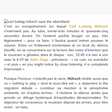
C’est un enregistrement sur lequel
Carl Ludwig Hübsch
n’intervient pas. Au tuba, trente-trois minutes et quarante-cinq
secondes durant. On l’entend parfois bouger un peu, très
légèrement – pour ce faire, il faudra quand même pousser le
volume. Entre un frottement involontaire et un bruit du dehors
étouffé, on se concentrera sur la lecture des
notes d’intention
que
le musicien a glissées dans le disque : non,
33:45
n’a rien à voir
avec le
4:33
de
John Cage
; précisions : « no cuts, no overdubs
» et puis « as you might notice by close listening, it is completely
improvised ».
Puisque l’humour n’interdit pas le sens,
Hübsch
révèle aussi que
ce « nothing to play » dont le sous-titre est « a statement to the
migration debate » constitue sa réaction à la xénophobie
ambiante, en d’autres termes : il réclame le silence tandis que
gronde un déluge hystérique d’inquiétudes déraisonnables. En
objecteur de conscience, le musicien dépose les armes, pour être
exact : un tuba.