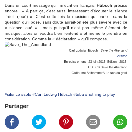
Dans un court message qu’il m’écrit en français,
Hübsch
précise
encore : « A part ça, c’est aussi intéressant d’écouter le silence
‘’réel’’ (joué) ». C’est cette fois le musicien qui parle : sans la
question qu’il pose, sans doute aurait-on été plus sévère avec ce
« silence joué » ; mais puisqu’il n’est pas même élément de
musique, alors on voudra bien l’entendre et même le prendre en
considération. Comme la « déclaration » qu’il compose.
Carl Ludwig Hübsch :
Save the Abenland
Berslton
Enregistrement : 23 juin 2016. Edition : 2016.
CD : 01/ Save the Abenland
Guillaume Belhomme © Le son du grisli
#silence
#solo
#Carl Ludwig Hübsch
#tuba
#nothing to play
Partager