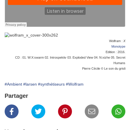
Wolfram :
X
Monotype
Edition : 2016.
CD : 01. W:X:swarm 02. Introspektiv 03. Exploded View 04. N:xizhe 05. Secret
Humans
Pierre Cécile © Le son du grisli
#Ambient
#larsen
#synthétiseurs
#Wolfram
Partager