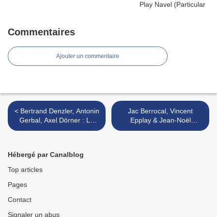
Commentaires
Ajouter un commentaire
< Bertrand Denzler, Antonin
Jac Berrocal, Vincent
Gerbal, Axel Dörner : Le
Epplay & Jean-Noël
ring (Confront, 2016)
Cognard à Nantes, le 14
octobre 2016 >
Hébergé par Canalblog
Top articles
Pages
Contact
Signaler un abus