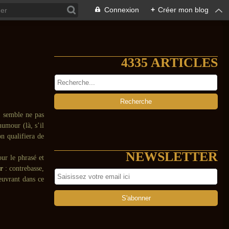
Connexion
+
Créer mon blog
4335 ARTICLES
i semble ne pas
humour (là, s’il
on qualifiera de
NEWSLETTER
ur le phrasé et
r
: contrebasse,
 œuvrant dans ce