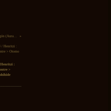
Wade Matthews, Luis Tabuenca : Punto Cero Aragón (Aural Terrains, 2011)
Henritzi :
ontre >
shihide