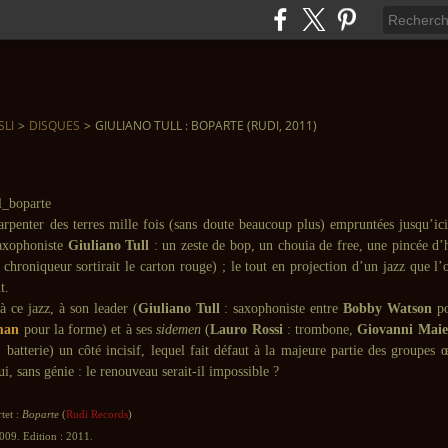
SLI
>
DISQUES
>
GIULIANO TULL : BOPARTE (RUDI, 2011)
arpenter des terres mille fois (sans doute beaucoup plus) empruntées jusqu’ic
saxophoniste
Giuliano Tull
: un zeste de bop, un chouia de free, une pincée d’
le chroniqueur sortirait le carton rouge) ; le tout en projection d’un jazz que l’
t.
 ce jazz, à son leader (
Giuliano Tull
: saxophoniste entre
Bobby Watson
po
man
pour la forme) et à ses
sidemen
(
Lauro Rossi
: trombone,
Giovanni Maie
 batterie) un côté incisif, lequel fait défaut à la majeure partie des groupes
ui, sans génie : le renouveau serait-il impossible ?
tet :
Boparte
(
Rudi Records
)
009. Edition : 2011.