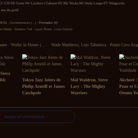
02/ C20 03/ Corto 04/ Lucifero’s Cabaret 05/ My Works 06/ Onda Lunga 07/ Wingrocks
son du grisli
 09:31 -
Commentaires [
…
]
- Permalien [
#
]
ni Maier
,
Giuliano Tull
,
Lauro Rossi
,
Luca Colussi
Peter Brötzmann : Wolke in Hosen (FMP, 1976)
 Steve
04)
Tokyo Jazz Joints de
Mal Waldron, Steve
Akchoté / 
Philip Arneill et James
Lacy : The Mighty
Pour et C
Catchpole
Warriors
Otomo Yo
Ajouter un commentaire