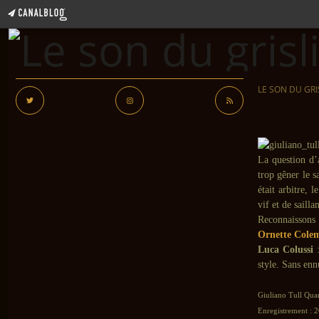
LE SON DU GRI
La question d’
trop gêner le 
était arbitre, 
vif et de saillan
Reconnaissons à
Ornette Cole
Luca Colussi
:
style. Sans enn
Giuliano Tull Quar
Enregistrement : 2