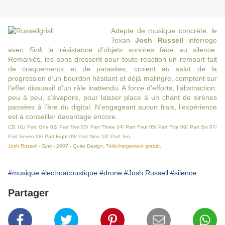
Adepte de musique concrète, le
Texan
Josh Russell
interroge
avec
Sink
la résistance d’objets sonores face au silence.
Remaniés, les sons dressent pour toute réaction un rempart fait
de craquements et de parasites, croient au salut de la
progression d’un bourdon hésitant et déjà malingre, comptent sur
l’effet dissuasif d’un râle inattendu. A force d’efforts, l’abstraction,
peu à peu, s’évapore, pour laisser place à un chant de sirènes
passées à l’ère du digital. N’engageant aucun frais, l’expérience
est à conseiller davantage encore.
CD: 01/ Part One 02/ Part Two 03/ Part Three 04/ Part Four 05/ Part Five 06/ Part Six 07/
Part Seven 08/ Part Eight 09/ Part Nine 10/ Part Ten.
Josh Russell
-
Sink
- 2007 - Quiet Design.
Téléchargement gratuit
.
#musique électroacoustique
#drone
#Josh Russell
#silence
Partager