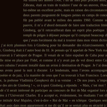
Au milieu des années 1960, l’un de mes plus proches amis, 
Zábrana, était en train de traduire l’une de ses œuvres,
How
lui-même un excellent poète, mais en raison des circonstances
deux parents purgeaient de longues peines en camps de concen
fût pas publié avant le milieu des années 1960. Comme son
pauvre, il m’a d’abord demandé de faire une traduction littér
Ginsberg, qu’il retravaillerait dans un esprit plus poétique.
rempli de pièges à déjouer puisque qu’il comptait beaucoup d
que j’avais forcément du mal à trouver dans mon vieux dictio
 j’ai écrit plusieurs fois à Ginsberg pour lui demander des éclaircissements. E
, Ginsberg était à l’autre bout du fil. Je pensais qu’il appelait de New York m
 trouvait à l’aéroport de Prague. Il venait de se faire expulser de Cuba pour a
elle mise en place par Fidel, et comme il n’y avait pas de vol direct entre Cub
iers cubains l’avaient installé dans un avion à destination de Prague. Je l’ai 
us avons passé la nuit à discuter. Le lendemain, nous l’avons accompagn
poésie et de jazz, à la manière de ceux que l’on trouvait à San Francisco. Lor
rée, la poétesse Vladimíra Čerepková dit à sa voisine : « De nos jours, n’impor
e des airs de Ginsberg ! », ce à quoi Ginsberg a répondu : « Mais, c’est moi ! 
dé s’il serait intéressé de participer au concours de Roi de Mai organisé lors 
es à l’Université Charles. Il a accepté et, évidemment, les étudiants l’ont él
e intitulé
Kral Majales
, c'est-à-dire « Roi de Mai » en tchèque. Quelques sem
était assis dans mon appartement et me dit qu’il ne se sentait plus en sécurité à