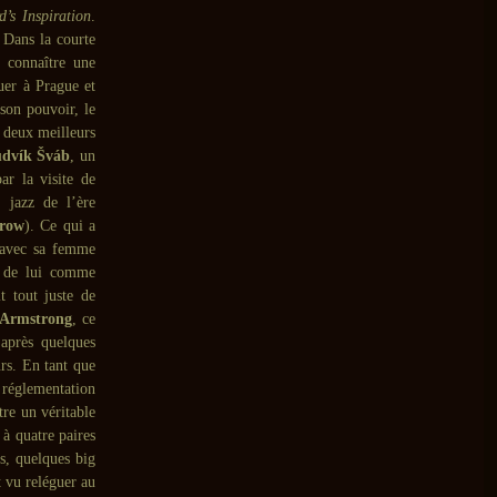
’s Inspiration
.
. Dans la courte
 connaître une
uer à Prague et
son pouvoir, le
s deux meilleurs
dvík Šváb
, un
ar la visite de
 jazz de l’ère
row
). Ce qui a
 avec sa femme
i de lui comme
t tout juste de
Armstrong
, ce
 après quelques
rs. En tant que
 réglementation
tre un véritable
à quatre paires
s, quelques big
t vu reléguer au