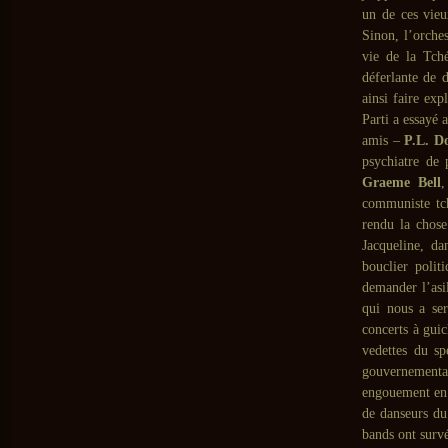
un de ces vieu
Sinon, l’orche
vie de la Tch
déferlante de 
ainsi faire ex
Parti a essayé 
amis –
P.L. D
psychiatre de 
Graeme Bell
communiste tch
rendu la chose
Jacqueline, d
bouclier polit
demander l’asi
qui nous a ser
concerts à gui
vedettes du sp
gouvernemental
engouement en 
de danseurs du
bands ont surv