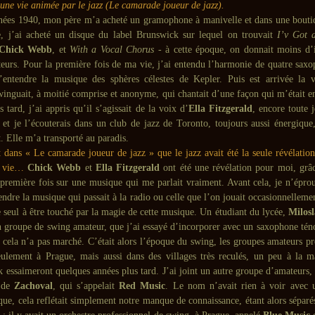
une vie animée par le jazz (Le camarade joueur de jazz).
ées 1940, mon père m’a acheté un gramophone à manivelle et dans une bout
e, j’ai acheté un disque du label Brunswick sur lequel on trouvait
I’v Got 
Chick Webb
, et
With a Vocal Chorus
- à cette époque, on donnait moins d’
eurs. Pour la première fois de ma vie, j’ai entendu l’harmonie de quatre saxop
’entendre la musique des sphères célestes de Kepler. Puis est arrivée la
winguait, à moitié comprise et anonyme, qui chantait d’une façon qui m’était e
 tard, j’ai appris qu’il s’agissait de la voix d’
Ella Fitzgerald
, encore toute 
 et je l’écouterais dans un club de jazz de Toronto, toujours aussi énergique
t. Elle m’a transporté au paradis.
t dans « Le camarade joueur de jazz » que le jazz avait été la seule révélatio
e vie…
Chick Webb
et
Ella Fitzgerald
ont été une révélation pour moi, grâc
première fois sur une musique qui me parlait vraiment. Avant cela, je n’éprou
tendre la musique qui passait à la radio ou celle que l’on jouait occasionnellem
le seul à être touché par la magie de cette musique. Un étudiant du lycée,
Milos
groupe de swing amateur, que j’ai essayé d’incorporer avec un saxophone téno
 cela n’a pas marché. C’était alors l’époque du swing, les groupes amateurs pr
eulement à Prague, mais aussi dans des villages très reculés, un peu à la m
 essaimeront quelques années plus tard. J’ai joint un autre groupe d’amateurs, 
 de
Zachoval
, qui s’appelait
Red Music
. Le nom n’avait rien à voir avec 
ique, cela reflétait simplement notre manque de connaissance, étant alors sépar