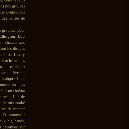
t, comme nous
ons nos groupes
ques Brunswicks
 des balises de
s groupes, pour
Ellington
,
Bob
’un château aux
tout les disques
 ceux de
Lucky
e
Satchmo
, des
rs
– et Radio
user du live sur
rythmique. Leur
e comme un pays
, dans un cinéma
miracle, l’un de
. Je suis tombé
lice de chanter
l. Et, comme il
 aux big bands,
i découvert sur