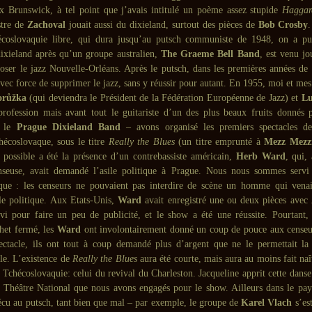
x Brunswick, à tel point que j’avais intitulé un poème assez stupide
Haggard
stre de
Zachoval
jouait aussi du dixieland, surtout des pièces de
Bob Crosby
écoslovaquie libre, qui dura jusqu’au putsch communiste de 1948, on a pu
dixieland après qu’un groupe australien,
The Graeme Bell Band
, est venu jo
ploser le jazz Nouvelle-Orléans. Après le putsch, dans les premières années de 
avec force de supprimer le jazz, sans y réussir pour autant. En 1955, moi et me
orůžka
(qui deviendra le Président de la Fédération Européenne de Jazz) et
Lu
profession mais avant tout le guitariste d’un des plus beaux fruits donnés p
, le
Prague Dixieland Band
– avons organisé les premiers spectacles de
écoslovaque, sous le titre
Really the Blues
(un titre emprunté à
Mezz Mezz
 possible a été la présence d’un contrebassiste américain,
Herb Ward
, qui,
anseuse, avait demandé l’asile politique à Prague. Nous nous sommes serv
ique : les censeurs ne pouvaient pas interdire de scène un homme qui venai
le politique. Aux Etats-Unis,
Ward
avait enregistré une ou deux pièces avec
vi pour faire un peu de publicité, et le show a été une réussite. Pourtant,
chet fermé, les
Ward
ont involontairement donné un coup de pouce aux censeu
ectacle, ils ont tout à coup demandé plus d’argent que ne le permettait la
e. L’existence de
Really the Blues
aura été courte, mais aura au moins fait naî
Tchécoslovaquie: celui du revival du Charleston. Jacqueline apprit cette danse 
 Théâtre National que nous avons engagés pour le show. Ailleurs dans le pay
écu au putsch, tant bien que mal – par exemple, le groupe de
Karel Vlach
s’es