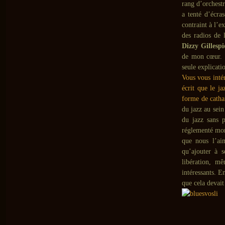
rang d’orchest
a tenté d’écra
contraint à l’e
des radios de 
Dizzy Gillespi
de mon cœur. 
seule explicati
Vous vous intér
écrit que le j
forme de cath
du jazz au sein
du jazz sans 
réglementé mon 
que nous l’aim
qu’ajouter à 
libération, m
intéressants. E
que cela devait