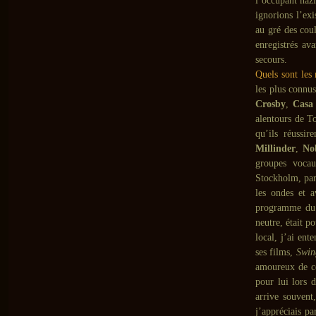
l’occupant nazi
ignorions l’ex
au gré des cou
enregistrés av
secours.
Quels sont les
les plus connus
Crosby
,
Casa
alentours de T
qu’ils réussi
Millinder
,
Nob
groupes voc
Stockholm, par-
les ondes et a
programme du s
neutre, était p
local, j’ai en
ses films,
Swin
amoureux de ce
pour lui lors 
arrive souvent
j’appréciais p