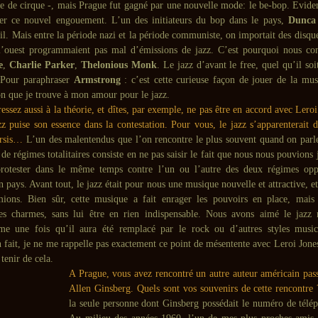
re de cirque -, mais Prague fut gagné par une nouvelle mode: le be-bop. Evide
ser ce nouvel engouement. L’un des initiateurs du bop dans le pays,
Dunca
xil. Mais entre la période nazi et la période communiste, on importait des disqu
l’ouest programmaient pas mal d’émissions de jazz. C’est pourquoi nous con
e
,
Charlie Parker
,
Thelonious Monk
. Le jazz d’avant le free, quel qu’il soi
Pour paraphraser
Armstrong
: c’est cette curieuse façon de jouer de la musi
on que je trouve à mon amour pour le jazz.
essez aussi à la théorie, et dîtes, par exemple, ne pas être en accord avec Leroi
azz puise son essence dans la contestation. Pour vous, le jazz s’apparenterait 
arsis…
L’un des malentendus que l’on rencontre le plus souvent quand on parle
 de régimes totalitaires consiste en ne pas saisir le fait que nous nous pouvions 
protester dans le même temps contre l’un ou l’autre des deux régimes oppr
pays. Avant tout, le jazz était pour nous une musique nouvelle et attractive, et
ions. Bien sûr, cette musique a fait enrager les pouvoirs en place, mais 
ses charmes, sans lui être en rien indispensable. Nous avons aimé le jazz
ême une fois qu’il aura été remplacé par le rock ou d’autres styles musi
n fait, je ne me rappelle pas exactement ce point de mésentente avec Leroi Jone
 tenir de cela.
A Prague, vous avez rencontré un autre auteur américain pass
Allen Ginsberg. Quels sont vos souvenirs de cette rencontre 
la seule personne dont Ginsberg possédait le numéro de télé