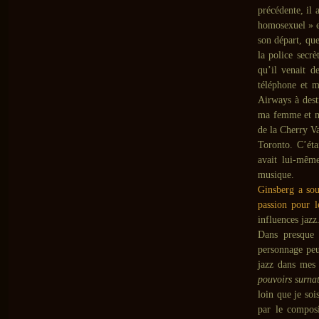
précédente, il 
homosexuel » en
son départ, que
la police secr
qu’il venait d
téléphone et m
Airways à dest
ma femme et mo
de la Cherry V
Toronto. C’éta
avait lui-même
musique.
Ginsberg a sou
passion pour l
influences jazz
Dans presque 
personnage peu
jazz dans mes h
pouvoirs surna
loin que je so
par le compos