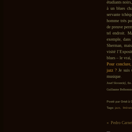
étudiants noirs
à un blues cha
servante tchèqu
homme très port
de preuve perm
tel endroit. M
exemple, dans u
Sherman, mais 
visité l’Expos
blues – le vrai
Pour conclure,
jazz ?
Je suis 
musique.
Josef Skvorecký, fin
Guillaume Belhomme 
Posté par Grisli à
Tags:
jazz
,
littéra