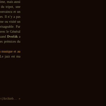
time, mais aussi
 du tripot, une
convaincu et un
es. Il n’y a pas
ime ou visité un
visageable. Par
 avec le Général
Quand
Dvořák
a
les prémices du
a musique et au
 Le jazz est ma
Archie Shepp: Je suis jazz, c'est ma vie (Archieball - 2007)