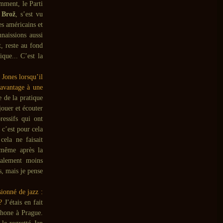
mment, le Parti
 Brož
, s’est vu
es américains et
naissions aussi
t, reste au fond
que... C’est la
 Jones lorsqu’il
davantage à une
 de la pratique
jouer et écouter
essifs qui ont
 c’est pour cela
cela ne faisait
 même après la
calement moins
s, mais je pense
ionné de jazz :
?
J’étais en fait
phone à Prague.