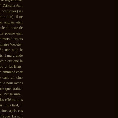
le regretté Jan
l
. Zábrana était
 politiques (ses
tration), il ne
 anglais était
ale du texte de
 Le poème était
e mots d’argots
nnaire Webster.
t, une nuit, le
ais, à ma grande
voir critiqué la
a et les Etats-
donc emmené chez
é dans un club
sque nous avons
te quel traîne-
». Par la suite,
des célébrations
u. Plus tard, il
aines après ces
 Prague. La nuit