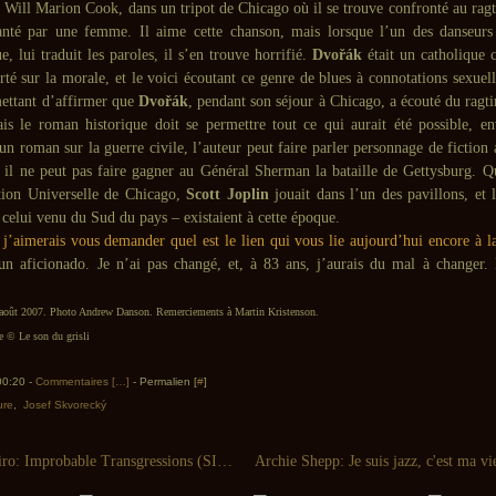
, Will Marion Cook, dans un tripot de Chicago où il se trouve confronté au rag
nté par une femme. Il aime cette chanson, mais lorsque l’un des danseurs
e, lui traduit les paroles, il s’en trouve horrifié.
Dvořák
était un catholique 
é sur la morale, et le voici écoutant ce genre de blues à connotations sexuell
ettant d’affirmer que
Dvořák
, pendant son séjour à Chicago, a écouté du ragt
ais le roman historique doit se permettre tout ce qui aurait été possible, en
n roman sur la guerre civile, l’auteur peut faire parler personnage de fiction
il ne peut pas faire gagner au Général Sherman la bataille de Gettysburg. 
ition Universelle de Chicago,
Scott Joplin
jouait dans l’un des pavillons, et 
, celui venu du Sud du pays – existaient à cette époque.
 j’aimerais vous demander quel est le lien qui vous lie aujourd’hui encore à l
un aficionado. Je n’ai pas changé, et, à 83 ans, j’aurais du mal à changer.
 août 2007. Photo Andrew Danson. Remerciements à Martin Kristenson.
© Le son du grisli
 00:20 -
Commentaires [
…
]
- Permalien [
#
]
ture
,
Josef Skvorecký
Pedro Carneiro: Improbable Transgressions (SIRR - 2007)