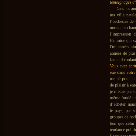
témoignages d’
… Dans les ann
ma ville natal
l’orchestre de
noms des chant
l’impression d
féminine qui s
Des années plus
années de plus
fauteuil roulan
Vous avez écri
eue dans votr
tombé pour la 
de plaisir à en
je n’étais pas 
même fondé un 
d’acheter, mais
le pays, pas s
groupes de rock
bon que celui
tendance polit