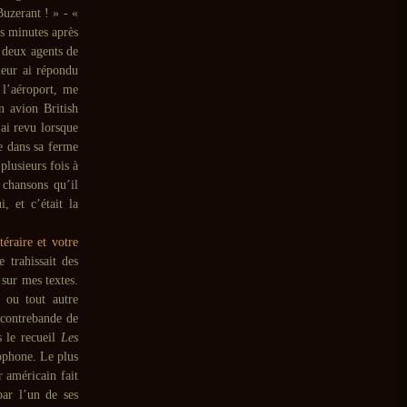
Buzerant ! » - «
es minutes après
e deux agents de
leur ai répondu
 l’aéroport, me
n avion British
ai revu lorsque
e dans sa ferme
lusieurs fois à
 chansons qu’il
, et c’était la
éraire et votre
 trahissait des
 sur mes textes.
 ou tout autre
 contrebande de
s le recueil
Les
ophone. Le plus
r américain fait
r l’un de ses