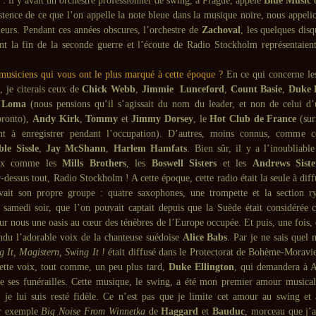
 : il y avait un orchestre professionnel de swing, à Prague, appelé
Blue Music
e
istence de ce que l’on appelle la note bleue dans la musique noire, nous appeli
leurs. Pendant ces années obscures, l’orchestre de
Zachoval
, les quelques dis
ant la fin de la seconde guerre et l’écoute de Radio Stockholm représentaient
 musiciens qui vous ont le plus marqué à cette époque ?
En ce qui concerne le
, je citerais ceux de
Chick Webb
,
Jimmie Lunceford
,
Count Basie
,
Duke 
 Loma
(nous pensions qu’il s’agissait du nom du leader, et non de celui d
oronto),
Andy Kirk
,
Tommy
et
Jimmy Dorsey
, le
Hot Club de France
(sur
rent à enregistrer pendant l’occupation). D’autres, moins connus, comme
le Sissle
,
Jay McShann
,
Harlem Hamfats
. Bien sûr, il y a l’inoubliabl
aux comme les
Mills Brothers
, les
Boswell Sisters
et les
Andrews Siste
dessus tout, Radio Stockholm ! A cette époque, cette radio était la seule à diff
vait son propre groupe : quatre saxophones, une trompette et la section 
amedi soir, que l’on pouvait captait depuis que la Suède était considéré
our nous une oasis au cœur des ténèbres de l’Europe occupée. Et puis, une fois
tendu l’adorable voix de la chanteuse suédoise
Alice Babs
. Par je ne sais quel 
g It, Magistern, Swing It !
était diffusé dans le Protectorat de Bohème-Moravie
tte voix, tout comme, un peu plus tard,
Duke Ellington
, qui demandera à A
de ses funérailles. Cette musique, le swing, a été mon premier amour musica
, je lui suis resté fidèle. Ce n’est pas que je limite cet amour au swing et
ar exemple
Big Noise From Winnetka
de
Haggard
et
Bauduc
, morceau que j’a