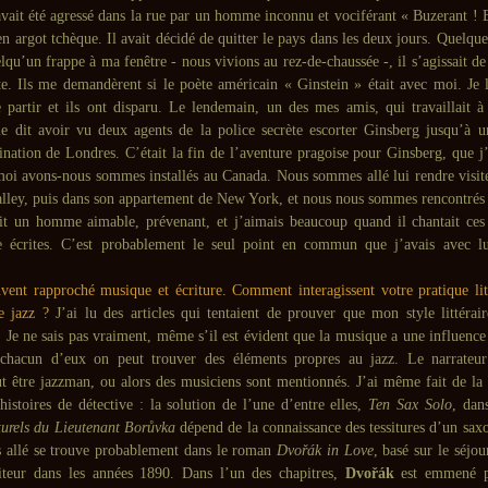
avait été agressé dans la rue par un homme inconnu et vociférant « Buzerant ! 
 argot tchèque. Il avait décidé de quitter le pays dans les deux jours. Quelqu
lqu’un frappe à ma fenêtre - nous vivions au rez-de-chaussée -, il s’agissait d
ète. Ils me demandèrent si le poète américain « Ginstein » était avec moi. Je 
e partir et ils ont disparu. Le lendemain, un des mes amis, qui travaillait à
e dit avoir vu deux agents de la police secrète escorter Ginsberg jusqu’à u
ination de Londres. C’était la fin de l’aventure pragoise pour Ginsberg, que j’
i avons-nous sommes installés au Canada. Nous sommes allé lui rendre visit
alley, puis dans son appartement de New York, et nous nous sommes rencontrés p
it un homme aimable, prévenant, et j’aimais beaucoup quand il chantait ces
 écrites. C’est probablement le seul point en commun que j’avais avec lui
vent rapproché musique et écriture. Comment interagissent votre pratique litt
e jazz ?
J’ai lu des articles qui tentaient de prouver que mon style littéraire
. Je ne sais pas vraiment, même s’il est évident que la musique a une influence
chacun d’eux on peut trouver des éléments propres au jazz. Le narrateur
t être jazzman, ou alors des musiciens sont mentionnés. J’ai même fait de la
istoires de détective : la solution de l’une d’entre elles,
Ten Sax Solo
, dan
turels du Lieutenant Borůvka
dépend de la connaissance des tessitures d’un sax
is allé se trouve probablement dans le roman
Dvořák in Love
, basé sur le séjou
iteur dans les années 1890. Dans l’un des chapitres,
Dvořák
est emmené pa