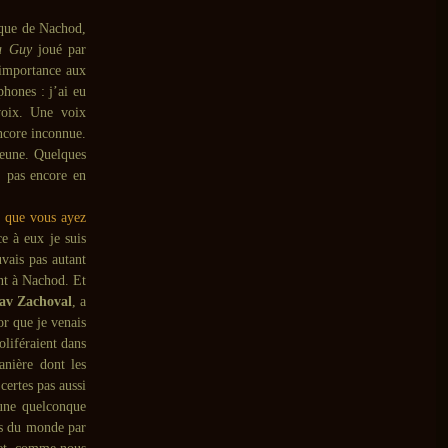
ique de Nachod,
a Guy
joué par
importance aux
hones : j’ai eu
 voix. Une voix
ncore inconnue.
jeune. Quelques
, pas encore en
n que vous ayez
e à eux je suis
vais pas autant
ent à Nachod. Et
lav Zachoval
, a
r que je venais
oliféraient dans
anière dont les
certes pas aussi
une quelconque
és du monde par