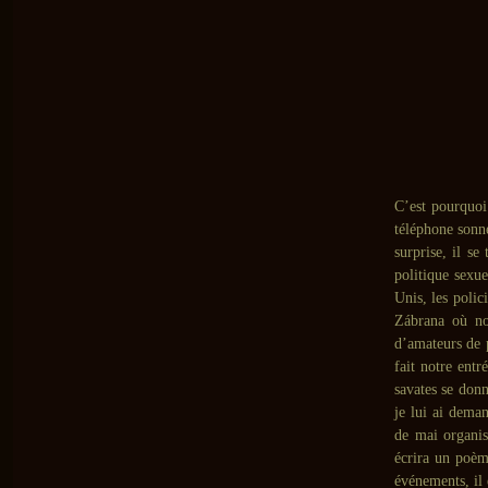
C’est pourquoi
téléphone sonne
surprise, il se
politique sexu
Unis, les polic
Zábrana où no
d’amateurs de 
fait notre ent
savates se donn
je lui ai deman
de mai organisé
écrira un poèm
événements, il 