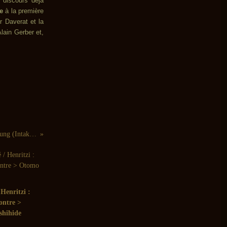
 discours déjà
e
à la première
r Daverat et la
lain Gerber et,
Die Enttäuschung: Die Enttäuschung (Intakt - 2007)
Henritzi :
ontre >
shihide