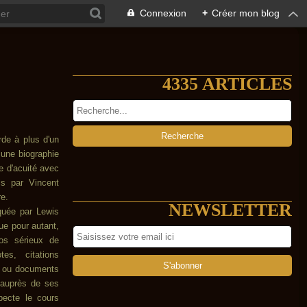
Connexion
+
Créer mon blog
4335 ARTICLES
de à plus d'un
 une biographie
se d'acuité avec
is par Vincent
re.
NEWSLETTER
quée par Lewis
ue pour autant,
pos sérieux de
es, citations
, ou documents
 auprès de ses
pecte le cours