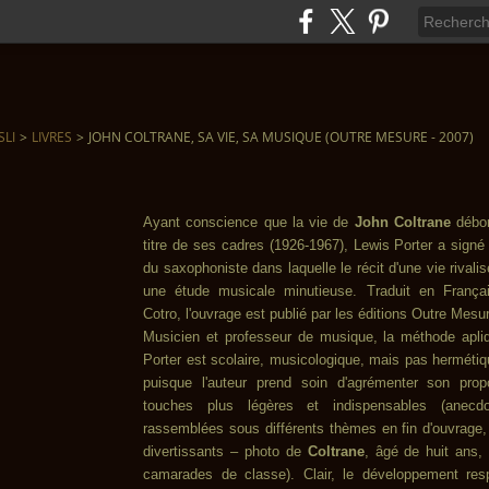
SLI
>
LIVRES
>
JOHN COLTRANE, SA VIE, SA MUSIQUE (OUTRE MESURE - 2007)
Ayant conscience que la vie de
John Coltrane
débor
titre de ses cadres (1926-1967), Lewis Porter a signé
du saxophoniste dans laquelle le récit d'une vie rivali
une étude musicale minutieuse. Traduit en França
Cotro, l'ouvrage est publié par les éditions Outre Mesu
Musicien et professeur de musique, la méthode apli
Porter est scolaire, musicologique, mais pas hermétiq
puisque l'auteur prend soin d'agrémenter son pro
touches plus légères et indispensables (anecdot
rassemblées sous différents thèmes en fin d'ouvrage
divertissants – photo de
Coltrane
, âgé de huit ans,
camarades de classe). Clair, le développement res