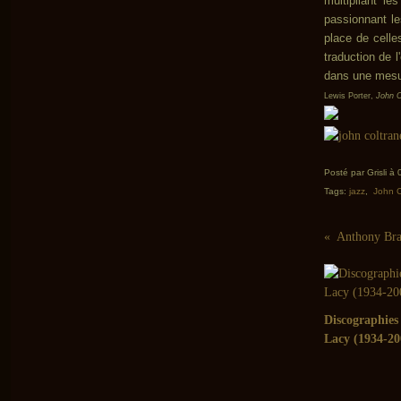
multipliant l
passionnant le
place de celle
traduction de 
dans une mesu
Lewis Porter,
John C
Posté par Grisli à
Tags:
jazz
,
John C
Discographies
Lacy (1934-20