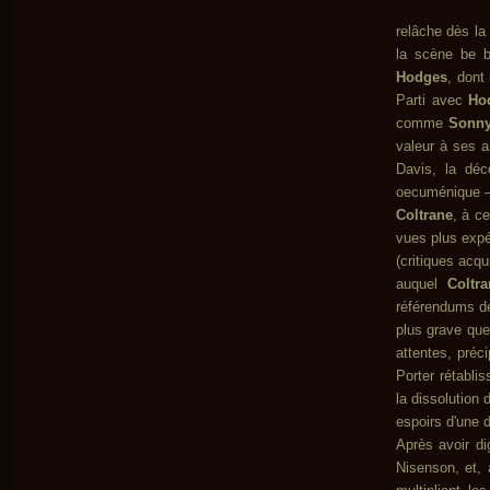
relâche dès la
la scène be b
Hodges
, dont
Parti avec
Ho
comme
Sonny
valeur à ses a
Davis, la déco
oecuménique – 
Coltrane
, à c
vues plus expér
(critiques acq
auquel
Coltra
référendums de
plus grave que
attentes, préci
Porter rétabli
la dissolution
espoirs d'une
Après avoir di
Nisenson, et, 