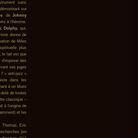
strument sans
 démontrant sur
ie
, de
Johnny
rts à l'héroïne.
ic Dolphy
, qui,
niste
donne de
mation de Miles
pirituelle plus
le fait est que
r d'imposer des
vant ses juges
' « anti-jazz »
niste dans les
nant à un blues
delà de toutes
tte classique –
it à l'origine de
tamment) et les
C. Thomas, Eric
 recherches (en