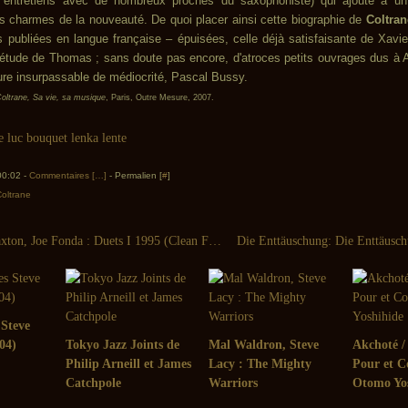
es entretiens avec de nombreux proches du saxophoniste) qui ajoute à un
s charmes de la nouveauté. De quoi placer ainsi cette biographie de
Coltran
s publiées en langue française – épuisées, celle déjà satisfaisante de Xavie
l'étude de Thomas ; sans doute pas encore, d'atroces petits ouvrages dus à A
re insurpassable de médiocrité, Pascal Bussy.
oltrane, Sa vie, sa musique
, Paris, Outre Mesure, 2007.
 00:02 -
Commentaires [
…
]
- Permalien [
#
]
oltrane
Anthony Braxton, Joe Fonda : Duets I 1995 (Clean Feed, 2007)
 Steve
04)
Tokyo Jazz Joints de
Mal Waldron, Steve
Akchoté / 
Philip Arneill et James
Lacy : The Mighty
Pour et C
Catchpole
Warriors
Otomo Yo