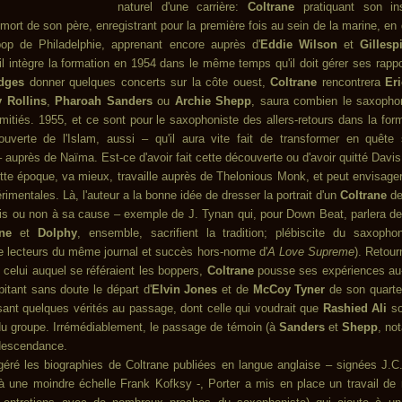
naturel d'une carrière:
Coltrane
pratiquant son in
 mort de son père, enregistrant pour la première fois au sein de la marine, en
op de Philadelphie, apprenant encore auprès d'
Eddie Wilson
et
Gillesp
 il intègre la formation en 1954 dans le même temps qu'il doit gérer ses rappo
dges
donner quelques concerts sur la côte ouest,
Coltrane
rencontrera
Er
 Rollins
,
Pharoah Sanders
ou
Archie Shepp
, saura combien le saxopho
mitiés. 1955, et ce sont pour le saxophoniste des allers-retours dans la for
uverte de l'Islam, aussi – qu'il aura vite fait de transformer en quête s
auprès de Naïma. Est-ce d'avoir fait cette découverte ou d'avoir quitté Davis, 
ette époque, va mieux, travaille auprès de Thelonious Monk, et peut envisage
imentales. Là, l'auteur a la bonne idée de dresser la portrait d'un
Coltrane
de
uis ou non à sa cause – exemple de J. Tynan qui, pour Down Beat, parlera de l
ne
et
Dolphy
, ensemble, sacrifient la tradition; plébiscite du saxopho
 lecteurs du même journal et succès hors-norme d'
A Love Supreme
). Retour
 celui auquel se référaient les boppers,
Coltrane
pousse ses expériences au-
pitant sans doute le départ d'
Elvin Jones
et de
McCoy Tyner
de son quarte
ssant quelques vérités au passage, dont celle qui voudrait que
Rashied Ali
so
 du groupe. Irrémédiablement, le passage de témoin (à
Sanders
et
Shepp
, no
 descendance.
géré les biographies de Coltrane publiées en langue anglaise – signées J.
à une moindre échelle Frank Kofksy -, Porter a mis en place un travail de