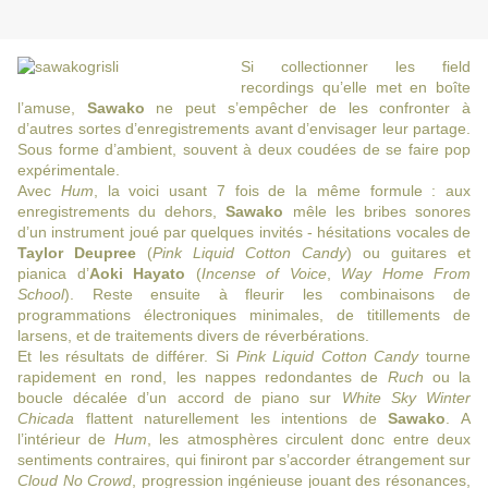
Si collectionner les field
recordings qu’elle met en boîte
l’amuse,
Sawako
ne peut s’empêcher de les confronter à
d’autres sortes d’enregistrements avant d’envisager leur partage.
Sous forme d’ambient, souvent à deux coudées de se faire pop
expérimentale.
Avec
Hum
, la voici usant 7 fois de la même formule : aux
enregistrements du dehors,
Sawako
mêle les bribes sonores
d’un instrument joué par quelques invités - hésitations vocales de
Taylor Deupree
(
Pink Liquid Cotton Candy
) ou guitares et
pianica d’
Aoki Hayato
(
Incense of Voice
,
Way Home From
School
). Reste ensuite à fleurir les combinaisons de
programmations électroniques minimales, de titillements de
larsens, et de traitements divers de réverbérations.
Et les résultats de différer. Si
Pink Liquid Cotton Candy
tourne
rapidement en rond, les nappes redondantes de
Ruch
ou la
boucle décalée d’un accord de piano sur
White Sky Winter
Chicada
flattent naturellement les intentions de
Sawako
. A
l’intérieur de
Hum
, les atmosphères circulent donc entre deux
sentiments contraires, qui finiront par s’accorder étrangement sur
Cloud No Crowd
, progression ingénieuse jouant des résonances,