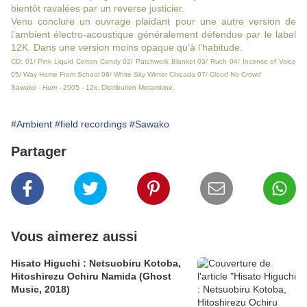
bientôt ravalées par un reverse justicier.
Venu conclure un ouvrage plaidant pour une autre version de
l’ambient électro-acoustique généralement défendue par le label
12K. Dans une version moins opaque qu’à l’habitude.
CD: 01/ Pink Liquid Cotton Candy 02/ Patchwork Blanket 03/ Ruch 04/ Incense of Voice
05/ Way Home From School 06/ White Sky Winter Chicada 07/ Cloud No Crowd
Sawako -
Hum
- 2005 - 12k. Distribution Metamkine.
#Ambient
#field recordings
#Sawako
Partager
Vous aimerez aussi
Hisato Higuchi : Netsuobiru Kotoba,
Hitoshirezu Ochiru Namida (Ghost
Music, 2018)