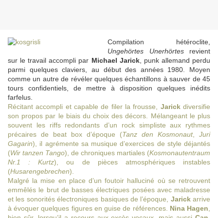
Compilation hétéroclite,
Ungehörtes Unerhörtes
revient
sur le travail accompli par
Michael Jarick
, punk allemand perdu
parmi quelques claviers, au début des années 1980. Moyen
comme un autre de révéler quelques échantillons à sauver de 45
tours confidentiels, de mettre à disposition quelques inédits
farfelus.
Récitant accompli et capable de filer la frousse,
Jarick
diversifie
son propos par le biais du choix des décors. Mélangeant le plus
souvent les riffs redondants d’un rock simpliste aux rythmes
précaires de beat box d’époque (
Tanz den Kosmonaut
,
Juri
Gagarin
), il agrémente sa musique d’exercices de style déjantés
(
Wir tanzen Tango
), de chroniques martiales (
Kosmonautentraum
Nr.1 : Kurtz
), ou de pièces atmosphériques instables
(
Husarengebrechen
).
Malgré la mise en place d’un foutoir halluciné où se retrouvent
emmêlés le brut de basses électriques posées avec maladresse
et les sonorités électroniques basiques de l’époque,
Jarick
arrive
à évoquer quelques figures en guise de références.
Nina Hagen
,
bien sûr, lorsqu’il a recours aux excès vocaux, mais aussi
Can
,