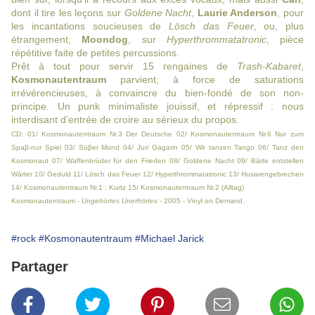
dont il tire les leçons sur
Goldene Nacht
,
Laurie Anderson
, pour
les incantations soucieuses de
Lösch das Feuer
, ou, plus
étrangement,
Moondog
, sur
Hyperthrommatatronic
, pièce
répétitive faite de petites percussions.
Prêt à tout pour servir 15 rengaines de
Trash-Kabaret
,
Kosmonautentraum
parvient, à force de saturations
irrévérencieuses, à convaincre du bien-fondé de son non-
principe. Un punk minimaliste jouissif, et répressif : nous
interdisant d’entrée de croire au sérieux du propos.
CD: 01/ Kosmonautentraum Nr.3 Der Deutsche 02/ Kosmonautentraum Nr.6 Nur zum
Spaβ-nur Spiel 03/ Süβer Mond 04/ Juri Gagarin 05/ Wir tanzen Tango 06/ Tanz den
Kosmonaut 07/ Waffenbrüder für den Frieden 08/ Goldene Nacht 09/ Bärte entstellen
Wärter 10/ Geduld 11/ Lösch das Feuer 12/ Hyperthrommatatronic 13/ Husarengebrechen
14/ Kosmonautentraum Nr.1 : Kurtz 15/ Kosmonautentraum Nr.2 (Alltag)
Kosmonautentraum -
Ungehörtes Unerhörtes
- 2005 - Vinyl on Demand.
#rock
#Kosmonautentraum
#Michael Jarick
Partager