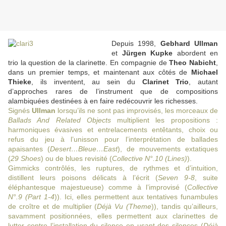
Depuis 1998,
Gebhard Ullman
et
Jürgen Kupke
abordent en
trio la question de la clarinette. En compagnie de
Theo Nabicht
,
dans un premier temps, et maintenant aux côtés de
Michael
Thieke
, ils inventent, au sein du
Clarinet Trio
, autant
d’approches rares de l’instrument que de compositions
alambiquées destinées à en faire redécouvrir les richesses.
Signés
Ullman
lorsqu’ils ne sont pas improvisés, les morceaux de
Ballads And Related Objects
multiplient les propositions :
harmoniques évasives et entrelacements entêtants, choix ou
refus du jeu à l’unisson pour l’interprétation de ballades
apaisantes (
Desert…Bleue…East
), de mouvements extatiques
(
29 Shoes
) ou de blues revisité (
Collective N°.10 (Lines)
).
Gimmicks contrôlés, les ruptures, de rythmes et d’intuition,
distillent leurs poisons délicats à l’écrit (
Seven 9-8
, suite
éléphantesque majestueuse) comme à l’improvisé (
Collective
N°.9 (Part 1-4
)). Ici, elles permettent aux tentatives funambules
de croître et de multiplier (
Déjà Vu (Theme
)), tandis qu’ailleurs,
savamment positionnées, elles permettent aux clarinettes de
lutter contre l’installation du silence en usant des silences (
Déjà