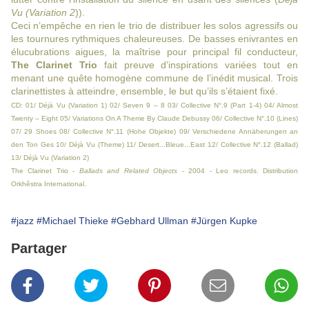
Vu (Variation 2
)).
Ceci n’empêche en rien le trio de distribuer les solos agressifs ou
les tournures rythmiques chaleureuses. De basses enivrantes en
élucubrations aigues, la maîtrise pour principal fil conducteur,
The Clarinet Trio
fait preuve d’inspirations variées tout en
menant une quête homogène commune de l’inédit musical. Trois
clarinettistes à atteindre, ensemble, le but qu’ils s’étaient fixé.
CD: 01/ Déjà Vu (Variation 1) 02/ Seven 9 – 8 03/ Collective N°.9 (Part 1-4) 04/ Almost
Twenty – Eight 05/ Variations On A Theme By Claude Debussy 06/ Collective N°.10 (Lines)
07/ 29 Shoes 08/ Collective N°.11 (Hohe Objekte) 09/ Verschiedene Annäherungen an
den Ton Ges 10/ Déjà Vu (Theme) 11/ Desert...Bleue...East 12/ Collective N°.12 (Ballad)
13/ Déjà Vu (Variation 2)
The Clarinet Trio -
Ballads and Related Objects
- 2004 - Leo records. Distribution
Orkhêstra International.
#jazz
#Michael Thieke
#Gebhard Ullman
#Jürgen Kupke
Partager