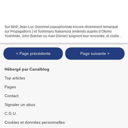
Sur MAP, Jean-Luc Guionnet (saxophoniste encore récemment remarqué
sur Propagations ) et Toshimaru Nakamura (entendu auprès d’Otomo
Yoshihide, John Butcher ou Axel Dörner) soignent leur rencontre, et cisèlent
une électroacoustique subtile. A force de...
< Page précédente
Page suivante >
Hébergé par Canalblog
Top articles
Pages
Contact
Signaler un abus
C.G.U.
Cookies et données personnelles