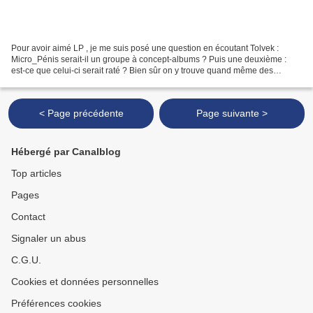
Pour avoir aimé LP , je me suis posé une question en écoutant Tolvek :
Micro_Pénis serait-il un groupe à concept-albums ? Puis une deuxième :
est-ce que celui-ci serait raté ? Bien sûr on y trouve quand même des
choses puisque la musique de Micro_Pénis...
< Page précédente
Page suivante >
Hébergé par Canalblog
Top articles
Pages
Contact
Signaler un abus
C.G.U.
Cookies et données personnelles
Préférences cookies