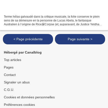
Terme hélas galvaudé dans la critique musicale, la folie conserve le plein
sens de sa démesure en la personne de Lucas Abela, le fantasque
Australien à l’origine de Rice屎Corpse (et, auparavant, de Justice Yeldham).
Reconnu – et célébré – pour ses performances...
< Page précédente
Page suivante >
Hébergé par Canalblog
Top articles
Pages
Contact
Signaler un abus
C.G.U.
Cookies et données personnelles
Préférences cookies