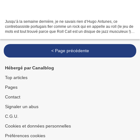
Jusqu’à la semaine dernière, je ne savais rien d’Hugo Antunes, ce
contrebassiste portugais fier comme un rock qui en appelle au roll (le jeu de
mots est tout trouvé parce que Roll Call est un disque de jazz musculeux !).
Pas de romantisme en vogue et...
< Page précédente
Hébergé par Canalblog
Top articles
Pages
Contact
Signaler un abus
C.G.U.
Cookies et données personnelles
Préférences cookies