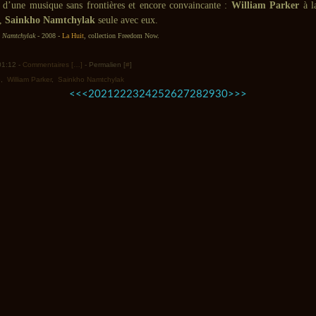
d’une musique sans frontières et encore convaincante :
William Parker
à l
a,
Sainkho Namtchylak
seule avec eux.
 Namtchylak
- 2008 -
La Huit
, collection Freedom Now.
 01:12 -
Commentaires [
…
]
- Permalien [
#
]
e
,
William Parker
,
Sainkho Namtchylak
10
40
<<
<
20
21
22
23
24
25
26
27
28
29
30
>
>>