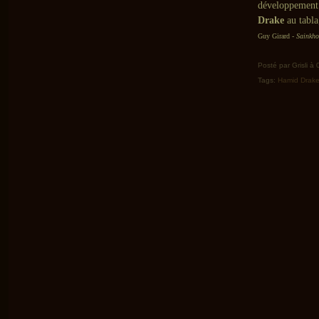
développement 
Drake
au tabl
Guy Girard -
Sainkho
Posté par Grisli à
Tags:
Hamid Drak