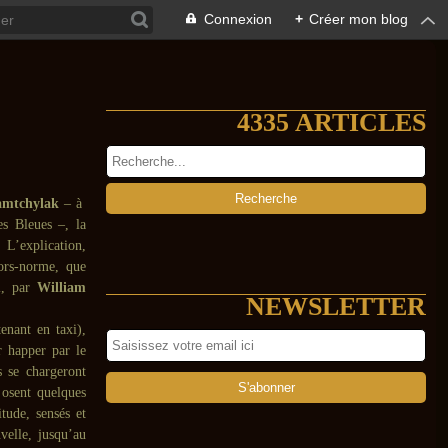
Connexion
+
Créer mon blog
4335 ARTICLES
amtchylak
– à
es Bleues –, la
 L’explication,
hors-norme, que
i, par
William
NEWSLETTER
enant en taxi),
r happer par le
s se chargeront
osent quelques
tude, sensés et
velle, jusqu’au