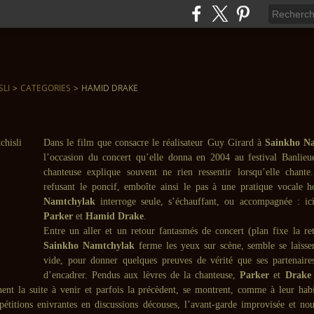
SLI
>
CATEGORIES
>
HAMID DRAKE
Dans le film que consacre le réalisateur Guy Girard à
Sainkho N
l’occasion du concert qu’elle donna en 2004 au festival Banlieu
chanteuse explique souvent ne rien ressentir lorsqu’elle chante.
refusant le poncif, emboîte ainsi le pas à une pratique vocale 
Namtchylak
interroge seule, s’échauffant, ou accompagnée : ic
Parker
et
Hamid Drake
.
Entre un aller et un retour fantasmés de concert (plan fixe la ret
Sainkho Namtchylak
ferme les yeux sur scène, semble se laisse
vide, pour donner quelques preuves de vérité que ses partenaire
d’encadrer. Pendus aux lèvres de la chanteuse,
Parker
et
Drake
nent la suite à venir et parfois la précèdent, se montrent, comme à leur habi
épétitions enivrantes en discussions découses, l’avant-garde improvisée et nou