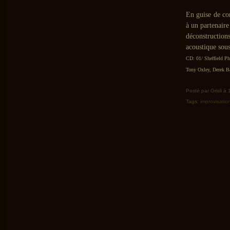
En guise de co
à un partenaire
déconstruction
acoustique sou
CD: 01/ Sheffield P
Tony Oxley, Derek B
Posté par Grisli à
Tags:
improvisatio