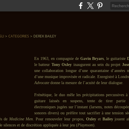
SLI
>
CATEGORIES
>
DEREK BAILEY
En 1963, en compagnie de
Gavin Bryars
, le guitariste
le batteur
Tony Oxley
inaugurent au sein du projet
Jos
une collaboration longue d’une quarantaine d’années m
d’une musique improvisée et radicale. Enregistré à Lond
Advocate
donne la mesure de l’acuité de leur dialogue.
Frénétique, le duo mêle les précipitations percussives à
guitare laissés en suspens, tente de tirer partie d
électroniques jugées sur l’instant (larsens, notes découpée
sonores divers) ou préfère tout sacrifier à une tension s
fés de
Medicine Men
. Pour renouveler leur propos,
Oxley
et
Bailey
jouent ai
de silences et de discrétion appliquée à leur jeu (
Playroom
).