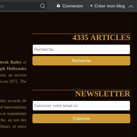
Connexion
+
Créer mon blog
4335 ARTICLES
Derek Bailey
et
eph Holbrooke
ise au service
res en 1975,
The
NEWSLETTER
 des accords de
’interventions
s et traitements
èche, au son des
lleurs, et entre