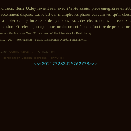
nclusion,
Tony Oxley
revient seul avec
The Advocate
, pièce enregistrée en 
 récemment disparu. Là, le batteur multiplie les phases convulsives, qu’il clois
s à la dérive – grincements de cymbales, saccades électroniques et recours p
s tension. Et referme, magnanime, un document à plus d’un titre de premier ord
hantoms 02/ Medicine Men 03/ Playroom 04/ The Advocate - for Derek Bailey
ailey - 2007 -
The Advocate
- Tzadik. Distribution Orkhêstra International.
 16:50 -
Commentaires [
…
]
- Permalien [
#
]
n
,
derek bailey
,
Joseph Holbrooke
,
Tony Oxley
10
<<
<
20
21
22
23
24
25
26
27
28
>
>>