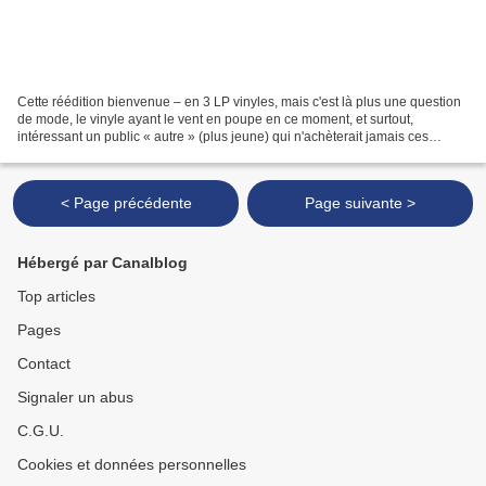
Cette réédition bienvenue – en 3 LP vinyles, mais c'est là plus une question
de mode, le vinyle ayant le vent en poupe en ce moment, et surtout,
intéressant un public « autre » (plus jeune) qui n'achèterait jamais ces
mêmes musiques en CD – donne à entendre...
< Page précédente
Page suivante >
Hébergé par Canalblog
Top articles
Pages
Contact
Signaler un abus
C.G.U.
Cookies et données personnelles