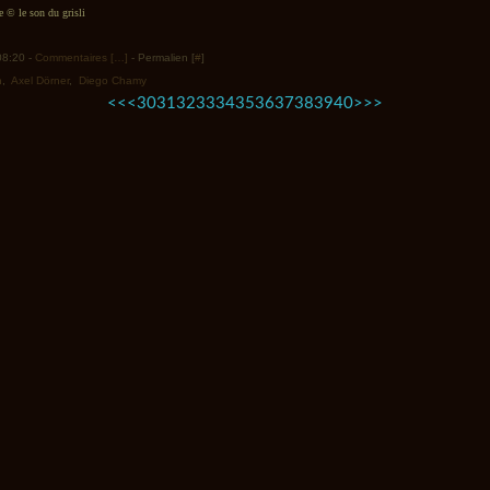
© le son du grisli
 08:20 -
Commentaires [
…
]
- Permalien [
#
]
n
,
Axel Dörner
,
Diego Chamy
10
20
<<
<
30
31
32
33
34
35
36
37
38
39
40
>
>>