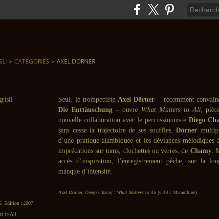
SLI
>
CATEGORIES
>
AXEL DORNER
Seul, le trompettiste
Axel Dörner
– récemment convainc
Die Enttäuschung
– ouvre
What Matters to Ali
, pièc
nouvelle collaboration avec le percussionniste
Diego Ch
sans cesse la trajectoire de ses souffles,
Dörner
multipl
d’une pratique alambiquée et les déviances mélodiques
imprécations sur toms, clochettes ou verres, de
Chamy
. 
accès d’inspiration, l’enregistrement pêche, sur la lo
manque d’intensité.
Axel Dörner, Diego Chamy :
What Matters to Ali
(C3R / Metamkine)
6. Edition : 2007.
s to Ali