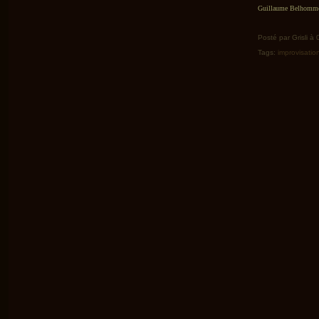
Guillaume Belhomme 
Posté par Grisli à
Tags:
improvisatio