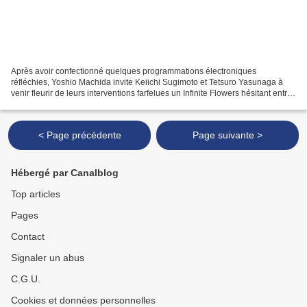
Après avoir confectionné quelques programmations électroniques
réfléchies, Yoshio Machida invite Keiichi Sugimoto et Tetsuro Yasunaga à
venir fleurir de leurs interventions farfelues un Infinite Flowers hésitant entre
ambient lunaire et pop répétitive....
< Page précédente
Page suivante >
Hébergé par Canalblog
Top articles
Pages
Contact
Signaler un abus
C.G.U.
Cookies et données personnelles