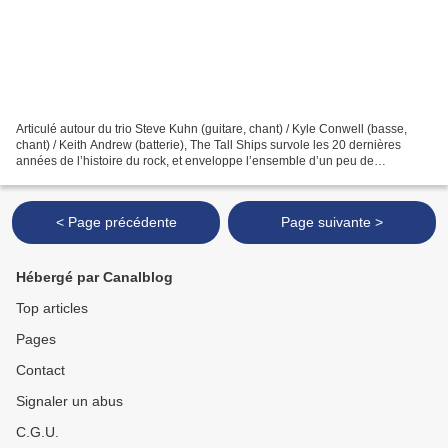
Articulé autour du trio Steve Kuhn (guitare, chant) / Kyle Conwell (basse,
chant) / Keith Andrew (batterie), The Tall Ships survole les 20 dernières
années de l’histoire du rock, et enveloppe l’ensemble d’un peu de
nouveauté. Paint Lines On Your Glasses...
< Page précédente
Page suivante >
Hébergé par Canalblog
Top articles
Pages
Contact
Signaler un abus
C.G.U.