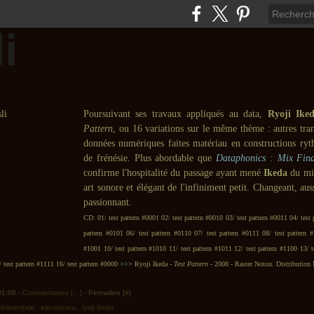
Poursuivant ses travaux appliqués au data,
Ryoji Ike
Pattern
, ou 16 variations sur le même thème : autres tra
données numériques faites matériau en constructions ry
de frénésie. Plus abordable que
Dataphonics : Mix Fin
confirme l'hospitalité du passage ayant mené
Ikeda
du mi
art sonore et élégant de l'infiniment petit. Changeant, aus
passionnant.
CD: 01/ test pattern #0001 02/ test pattern #0010 03/ test pattern #0011 04/ test 
pattern #0101 06/ test pattern #0110 07/ test pattern #0111 08/ test pattern #
#1001 10/ test pattern #1010 11/ test pattern #1011 12/ test pattern #1100 13/ t
/ test pattern #1111 16/ test pattern #0000
>>>
Ryoji Ikeda -
Test Pattern
- 2008 - Raster Noton. Distribution
 01:08 -
Commentaires [
…
]
- Permalien [
#
]
érimentale
,
electronica
,
ryoji ikeda