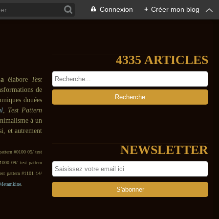
Connexion
+
Créer mon blog
4335 ARTICLES
da
élabore
Test
nsformations de
thmiques douées
al
,
Test Pattern
nimalisme à un
si, et autrement
NEWSLETTER
pattern #0100 05/ test
1000 09/ test pattern
est pattern #1101 14/
Metamkine
.