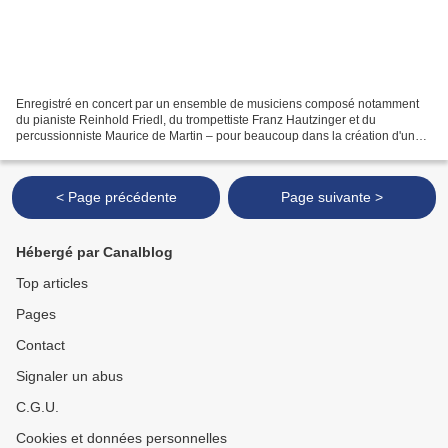
Enregistré en concert par un ensemble de musiciens composé notamment
du pianiste Reinhold Friedl, du trompettiste Franz Hautzinger et du
percussionniste Maurice de Martin – pour beaucoup dans la création d'un
projet inspiré de séjours en Roumanie et en...
< Page précédente
Page suivante >
Hébergé par Canalblog
Top articles
Pages
Contact
Signaler un abus
C.G.U.
Cookies et données personnelles