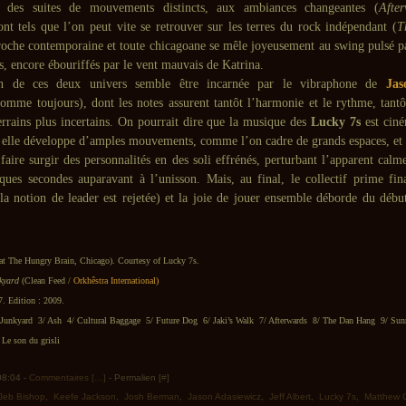
 des suites de mouvements distincts, aux ambiances changeantes (
After
nt tels que l’on peut vite se retrouver sur les terres du rock indépendant (
T
roche contemporaine et toute chicagoane se mêle joyeusement au swing pulsé p
s, encore ébouriffés par le vent mauvais de Katrina.
ion de ces deux univers semble être incarnée par le vibraphone de
Jas
omme toujours), dont les notes assurent tantôt l’harmonie et le rythme, tantô
errains plus incertains. On pourrait dire que la musique des
Lucky 7s
est ciné
ù elle développe d’amples mouvements, comme l’on cadre de grands espaces, et r
faire surgir des personnalités en des soli effrénés, perturbant l’apparent calm
ques secondes auparavant à l’unisson. Mais, au final, le collectif prime fin
 la notion de leader est rejetée) et la joie de jouer ensemble déborde du débu
 at The Hungry Brain, Chicago).
Courtesy of Lucky 7s.
kyard
(Clean Feed /
Orkhêstra International)
7. Edition : 2009.
 Junkyard 3/ Ash 4/ Cultural Baggage 5/ Future Dog 6/ Jaki’s Walk 7/ Afterwards 8/ The Dan Hang 9/ Sun
Le son du grisli
 08:04 -
Commentaires [
…
]
- Permalien [
#
]
Jeb Bishop
,
Keefe Jackson
,
Josh Berman
,
Jason Adasiewicz
,
Jeff Albert
,
Lucky 7s
,
Matthew 