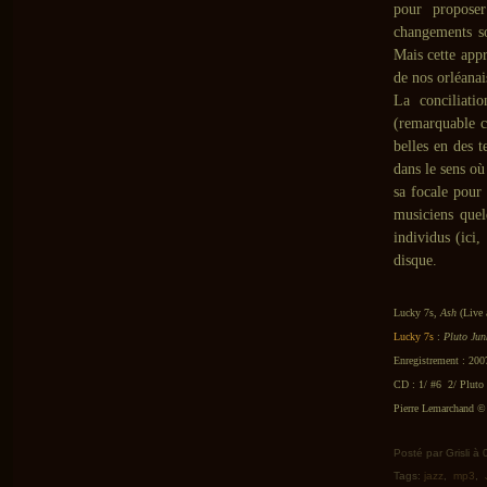
pour proposer
changements so
Mais cette app
de nos orléanai
La conciliat
(remarquable c
belles en des t
dans le sens o
sa focale pour 
musiciens quel
individus (ici,
disque.
Lucky 7s,
Ash
(Live
Lucky 7s
:
Pluto Jun
Enregistrement : 200
CD : 1/ #6 2/ Pluto
Pierre Lemarchand © 
Posté par Grisli à
Tags:
jazz
,
mp3
,