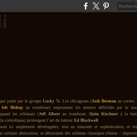
ique jouée par le groupe
Lucky 7s
. Les chicagoans (
Josh Berman
au cornet,
,
Jeb Bishop
au trombone) empruntent les sentiers défrichés par le sa
uand les orléanais (
Jeff Albert
au trombone,
Quin Kirchner
à la batt
la contrebasse) prolongent l’art du batteur
Ed Blackwell
.
ont ici amplement développées, tout en sinuosité et sophistication, et le
e certaine abstraction, se détournent des schémas classiques (thème – improvi