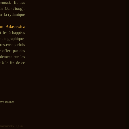
wards
). Et les
he Dan Hang
).
ar la rythmique
on Adasiewicz
t les échappées
matographique,
esserre parfois
e offert par des
alement sur les
t à la fin de ce
ny’s Bounce
Golombisky
,
Quin