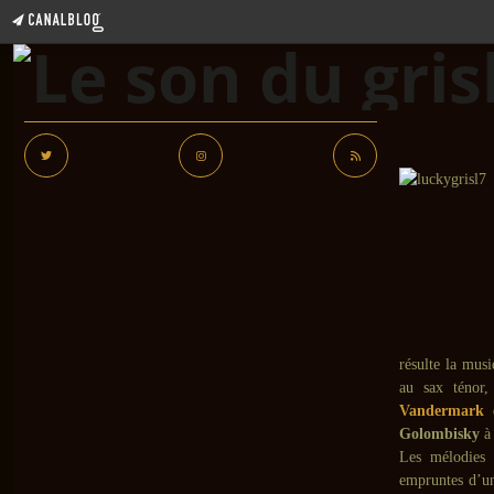
résulte la mus
au sax ténor
Vandermark
q
Golombisky
à 
Les mélodies s
empruntes d’un