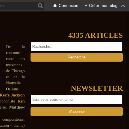
Connexion
+
Créer mon blog
4335 ARTICLES
De la
rencontre
entre des
musiciens
de Chicago
et de la
Nouvelle
NEWSLETTER
Orléans
Keefe Jackson
xophoniste
Ken
erie,
Matthew
s compositions,
sation – thème)