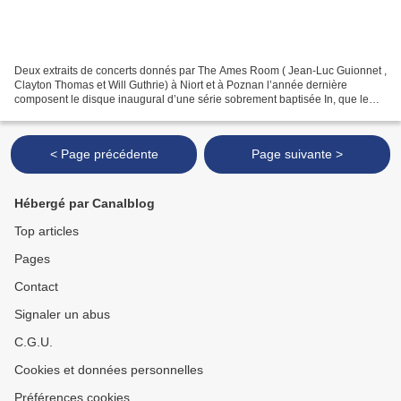
Deux extraits de concerts donnés par The Ames Room ( Jean-Luc Guionnet ,
Clayton Thomas et Will Guthrie) à Niort et à Poznan l’année dernière
composent le disque inaugural d’une série sobrement baptisée In, que le
label Monotype prévoit d’augmenter d'une...
< Page précédente
Page suivante >
Hébergé par Canalblog
Top articles
Pages
Contact
Signaler un abus
C.G.U.
Cookies et données personnelles
Préférences cookies