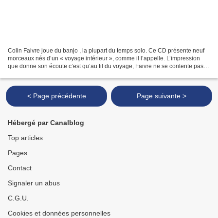
Colin Faivre joue du banjo , la plupart du temps solo. Ce CD présente neuf
morceaux nés d’un « voyage intérieur », comme il l’appelle. L’impression
que donne son écoute c’est qu’au fil du voyage, Faivre ne se contente pas
d’explorer. Non, il découvre...
< Page précédente
Page suivante >
Hébergé par Canalblog
Top articles
Pages
Contact
Signaler un abus
C.G.U.
Cookies et données personnelles