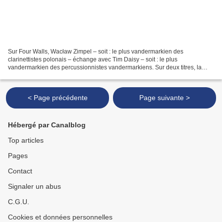
Sur Four Walls, Wacław Zimpel – soit : le plus vandermarkien des
clarinettistes polonais – échange avec Tim Daisy – soit : le plus
vandermarkien des percussionnistes vandermarkiens. Sur deux titres, la
paire est augmentée de Dave Rempis et Mark Tokar...
< Page précédente
Page suivante >
Hébergé par Canalblog
Top articles
Pages
Contact
Signaler un abus
C.G.U.
Cookies et données personnelles