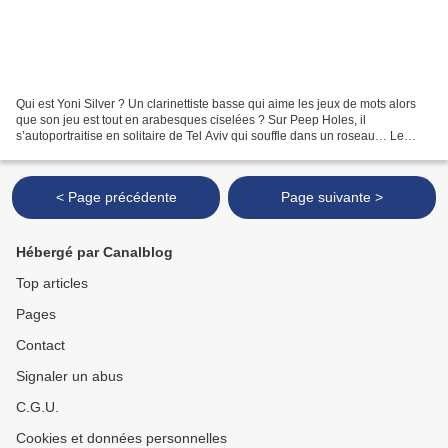
Qui est Yoni Silver ? Un clarinettiste basse qui aime les jeux de mots alors
que son jeu est tout en arabesques ciselées ? Sur Peep Holes, il
s’autoportraitise en solitaire de Tel Aviv qui souffle dans un roseau… Le
triptyque (on ne croit pas longtemps...
< Page précédente
Page suivante >
Hébergé par Canalblog
Top articles
Pages
Contact
Signaler un abus
C.G.U.
Cookies et données personnelles