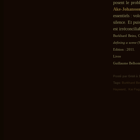
posent le prob
Ake-Johansso
essentiels : vo
silence. Et pui
est irréconcili
Burkhard Beins, C
defining a scene
(W
Edition : 2011.
Livre
Guillaume Belhomm
Posté par Grisli à
Tags:
Burkhard Be
Hayward
,
Kai Fag