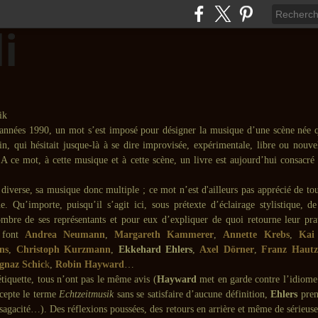
années 1990, un mot s’est imposé pour désigner la musique d’une scène née 
in, qui hésitait jusque-là à se dire improvisée, expérimentale, libre ou nouve
 A ce mot, à cette musique et à cette scène, un livre est aujourd’hui consacré
 diverse, sa musique donc multiple ; ce mot n’est d'ailleurs pas apprécié de to
e. Qu’importe, puisqu’il s’agit ici, sous prétexte d’éclairage stylistique, de
mbre de ses représentants et pour eux d’expliquer de quoi retourne leur pra
 font
Andrea Neumann
,
Margareth Kammerer
,
Annette Krebs
,
Kai
ns
,
Christoph Kurzmann
,
Ekkehard Ehlers
,
Axel Dörner
,
Franz Hautz
Ignaz Schic
k
,
Robin Hayward
…
tiquette, tous n’ont pas le même avis (
Hayward
met en garde contre l’idiome 
cepte le terme
Echtzeitmusik
sans se satisfaire d’aucune définition,
Ehlers
pren
a sagacité…). Des réflexions poussées, des retours en arrière et même de sérieuse