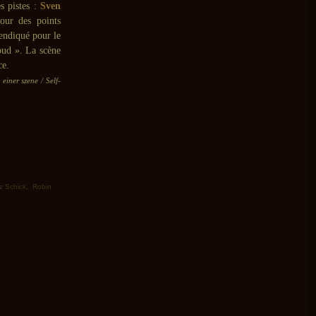
s pistes :
Sven
our des points
vendiqué pour le
loud ». La scène
ce.
einer szene / Self-
z Schick
,
Robin
>