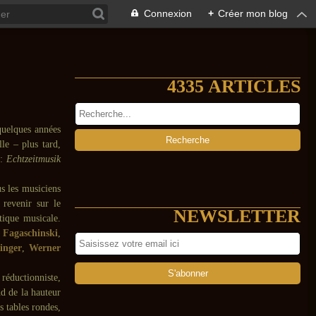
Connexion
+
Créer mon blog
4335 ARTICLES
quelques années
lle – plus tard,
 :
Echtzeitmusik
us les musiciens
 revenir sur le
NEWSLETTER
tique musicale.
 Fagaschinski
,
inger
,
Werner
réductionniste,
d de la hauteur
s tables rondes,