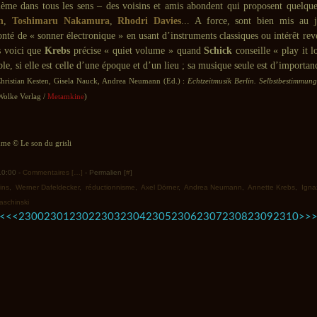
lème dans tous les sens – des voisins et amis abondent qui proposent quelque
n
,
Toshimaru Nakamura
,
Rhodri Davies
... A force, sont bien mis au j
lonté de « sonner électronique » en usant d’instruments classiques ou intérêt re
s voici que
Krebs
précise « quiet volume » quand
Schick
conseille « play it 
able, si elle est celle d’une époque et d’un lieu ; sa musique seule est d’importan
hristian Kesten, Gisela Nauck, Andrea Neumann (Ed.) :
Echtzeitmusik Berlin. Selbstbestimmung 
olke Verlag /
Metamkine
)
e © Le son du grisli
 10:00 -
Commentaires [
…
]
- Permalien [
#
]
ins
,
Werner Dafeldecker
,
réductionnisme
,
Axel Dörner
,
Andrea Neumann
,
Annette Krebs
,
Igna
aschinski
2320
2330
2340
2350
2360
2370
2380
2390
2400
2500
2600
2700
2800
2900
3000
3100
3200
3300
3400
3500
3600
3700
3800
3900
4000
4100
4200
4300
<<
<
2300
2301
2302
2303
2304
2305
2306
2307
2308
2309
2310
>
>